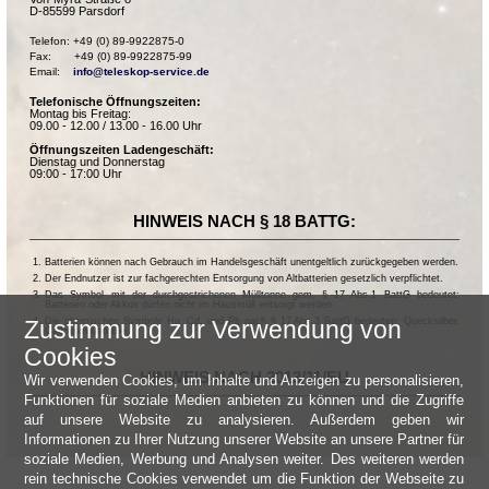
D-85599 Parsdorf
Telefon: +49 (0) 89-9922875-0

Fax:       +49 (0) 89-9922875-99

Email:    
info@teleskop-service.de
Telefonische Öffnungszeiten:
Montag bis Freitag:
09.00 - 12.00 / 13.00 - 16.00 Uhr
Öffnungszeiten Ladengeschäft:
Dienstag und Donnerstag
09:00 - 17:00 Uhr
HINWEIS NACH § 18 BATTG:
Batterien können nach Gebrauch im Handelsgeschäft unentgeltlich zurückgegeben werden.
Der Endnutzer ist zur fachgerechten Entsorgung von Altbatterien gesetzlich verpflichtet.
Das Symbol mit der durchgestrichenen Mülltonne gem. § 17 Abs.1 BattG bedeutet:
Batterien oder Akkus dürfen nicht im Hausmüll entsorgt werden.
Die chemischen Symbole Hg, Cd, und Pb nach § 17 Abs.3 BattG bedeuten: Quecksilber,
Zustimmung zur Verwendung von
Cadmium und Blei.
Cookies
HINWEIS NACH 2013/11/EU
Wir verwenden Cookies, um Inhalte und Anzeigen zu personalisieren,
Funktionen für soziale Medien anbieten zu können und die Zugriffe
auf unsere Website zu analysieren. Außerdem geben wir
Informationen zu Ihrer Nutzung unserer Website an unsere Partner für
soziale Medien, Werbung und Analysen weiter. Des weiteren werden
rein technische Cookies verwendet um die Funktion der Webseite zu