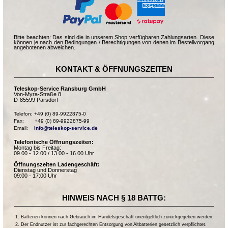
Bitte beachten: Das sind die in unserem Shop verfügbaren Zahlungsarten. Diese
können je nach den Bedingungen / Berechtigungen von denen im Bestellvorgang
angebotenen abweichen.
KONTAKT & ÖFFNUNGSZEITEN
Teleskop-Service Ransburg GmbH
Von-Myra-Straße 8
D-85599 Parsdorf
Telefon: +49 (0) 89-9922875-0

Fax:       +49 (0) 89-9922875-99

Email:    
info@teleskop-service.de
Telefonische Öffnungszeiten:
Montag bis Freitag:
09.00 - 12.00 / 13.00 - 16.00 Uhr
Öffnungszeiten Ladengeschäft:
Dienstag und Donnerstag
09:00 - 17:00 Uhr
HINWEIS NACH § 18 BATTG:
Batterien können nach Gebrauch im Handelsgeschäft unentgeltlich zurückgegeben werden.
Der Endnutzer ist zur fachgerechten Entsorgung von Altbatterien gesetzlich verpflichtet.