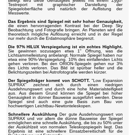
Belegt wird diese Genauigkeit jeweils mit einem Zygo-
Testreport mit graphischer Darstellung der
Spiegeloberfläche und natürlich der Auflistung der
Messwerte.
Das Ergebnis sind Spiegel mit sehr hoher Genauigkeit,
die einen hervorragenden Kontrast bei der Deep Sky
Beobachtung und Fotografie bringen. An Planeten wird die
theoretisch mögliche Auflösung erreicht und in der Regel
nur mehr durch die Erdatmosphäre begrenzt.
Die 97% HILUX Verspiegelung ist ein echtes Highlight.
Sie gewinnen sozusagen etwa 1" Öffnung, was die
Lichtsammelleistung anbelangt. Normale Spiegel haben nur
etwa eine 90%-Verspiegelung. 10% des einfallenden Lichts
gehen verloren. Bei den ORION-Spiegeln gehen nur 3%
des Lichts verloren. Das Bild ist spürbar heller und die
Belichtungszeiten bei Astrofotografie werden kürzer.
Der Spiegelträger kommt von SCHOTT.
"Low Expansion
SUPRAX" zeichnet sich durch einen niedrigen
Ausdehnungswert und durch eine hohe Materialsteifigkeit
aus. Aus diesem Grund können die Spiegel bei hoher
Genauigkeit in dünner Bauweise ausgeführt werden. Diese
Spiegel sind auch eine gute Basis zum Bau von
hochwertigen Leichtbau-Newtonteleskopen.
Schnellere Auskühlung
Der gute Ausdehnungswert von
SUPRAX und vor allem die dünne Bauweise der Spiegel
ermöglichen eine schnelle Auskühlung, die bis zu 50% unter
der Auskühlzeit von normalen Teleskopspiegeln liegt. Das
Ergebnis ist eine schnellere Einsatzbereitschaft für die