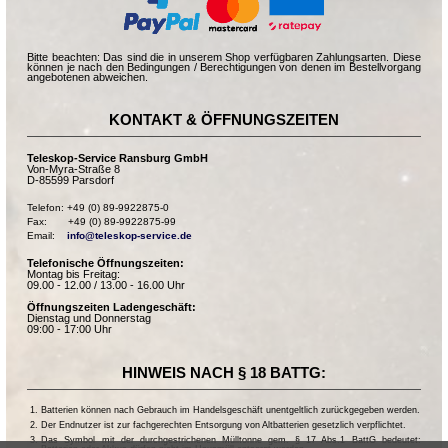
Bitte beachten: Das sind die in unserem Shop verfügbaren Zahlungsarten. Diese
können je nach den Bedingungen / Berechtigungen von denen im Bestellvorgang
angebotenen abweichen.
KONTAKT & ÖFFNUNGSZEITEN
Teleskop-Service Ransburg GmbH
Von-Myra-Straße 8
D-85599 Parsdorf
Telefon: +49 (0) 89-9922875-0

Fax:       +49 (0) 89-9922875-99

Email:    
info@teleskop-service.de
Telefonische Öffnungszeiten:
Montag bis Freitag:
09.00 - 12.00 / 13.00 - 16.00 Uhr
Öffnungszeiten Ladengeschäft:
Dienstag und Donnerstag
09:00 - 17:00 Uhr
HINWEIS NACH § 18 BATTG:
Batterien können nach Gebrauch im Handelsgeschäft unentgeltlich zurückgegeben werden.
Der Endnutzer ist zur fachgerechten Entsorgung von Altbatterien gesetzlich verpflichtet.
Das Symbol mit der durchgestrichenen Mülltonne gem. § 17 Abs.1 BattG bedeutet: