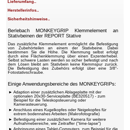
Lieferumfang..
Herstellerinfos..
Sicherheitshinweise..
Berlebach MONKEYGRIP Klemmelement an
Stativbeinen der REPORT Stative
Das zusätzliche Klemmelement ermöglicht die Befestigung
von Zubehörteilen an einem der Stativbeine. Dabei
bestimmen Sie die Höhe. Die Klemmung selbst erfolgt
durch eine Flächenklemmung über einen Exzenterhebel.
Selbst schwere Lasten werden so sicher befestigt und nach
dem Lösen bleibt am Stativbein keine Klemmspur zurück.
Die Befestigung des Zubehörs erfolgt über eine 3/8"-
Fotostativschraube.
Einige Anwendungsbereiche des MONKEYGRIPs:
Adaption einer zusätzlichen Ablageplatte mit der
optionalen 20x30-Serviceplatte (BE320517) - zum
Beispiel für die Teleskopsteuerung oder
Kamerasteuerung.
Anschluss eines Kugelkopfes oder Neigekopfes für
extrem bodennahes Arbeiten (Makrofotografie)
Befestigung einer zusätzlichen Kamera für weitere
Aufnahmebereiche, wie Zeitraffer ("time-lapse")
Anbringung eines Tablet-Computers, zum Beispiel für die