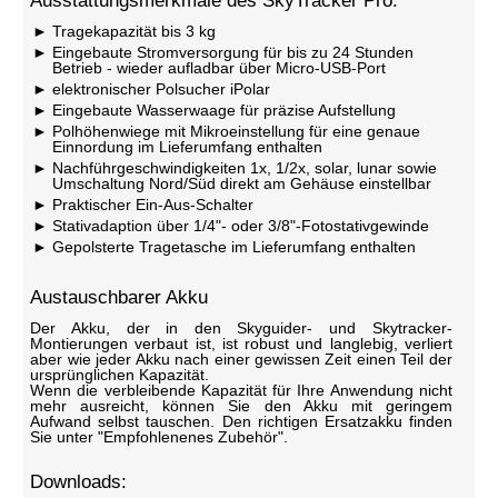
Ausstattungsmerkmale des SkyTracker Pro:
Tragekapazität bis 3 kg
Eingebaute Stromversorgung für bis zu 24 Stunden
Betrieb - wieder aufladbar über Micro-USB-Port
elektronischer Polsucher iPolar
Eingebaute Wasserwaage für präzise Aufstellung
Polhöhenwiege mit Mikroeinstellung für eine genaue
Einnordung im Lieferumfang enthalten
Nachführgeschwindigkeiten 1x, 1/2x, solar, lunar sowie
Umschaltung Nord/Süd direkt am Gehäuse einstellbar
Praktischer Ein-Aus-Schalter
Stativadaption über 1/4"- oder 3/8"-Fotostativgewinde
Gepolsterte Tragetasche im Lieferumfang enthalten
Austauschbarer Akku
Der Akku, der in den Skyguider- und Skytracker-
Montierungen verbaut ist, ist robust und langlebig, verliert
aber wie jeder Akku nach einer gewissen Zeit einen Teil der
ursprünglichen Kapazität.
Wenn die verbleibende Kapazität für Ihre Anwendung nicht
mehr ausreicht, können Sie den Akku mit geringem
Aufwand selbst tauschen. Den richtigen Ersatzakku finden
Sie unter "Empfohlenenes Zubehör".
Downloads: