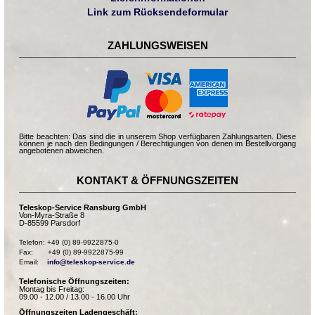
Link zum Rücksendeformular
ZAHLUNGSWEISEN
Bitte beachten: Das sind die in unserem Shop verfügbaren Zahlungsarten. Diese
können je nach den Bedingungen / Berechtigungen von denen im Bestellvorgang
angebotenen abweichen.
KONTAKT & ÖFFNUNGSZEITEN
Teleskop-Service Ransburg GmbH
Von-Myra-Straße 8
D-85599 Parsdorf
Telefon: +49 (0) 89-9922875-0

Fax:       +49 (0) 89-9922875-99

Email:    
info@teleskop-service.de
Telefonische Öffnungszeiten:
Montag bis Freitag:
09.00 - 12.00 / 13.00 - 16.00 Uhr
Öffnungszeiten Ladengeschäft: