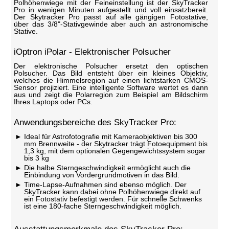
Polhöhenwiege mit der Feineinstellung ist der SkyTracker
Pro in wenigen Minuten aufgestellt und voll einsatzbereit.
Der Skytracker Pro passt auf alle gängigen Fotostative,
über das 3/8"-Stativgewinde aber auch an astronomische
Stative.
iOptron iPolar - Elektronischer Polsucher
Der elektronische Polsucher ersetzt den optischen
Polsucher. Das Bild entsteht über ein kleines Objektiv,
welches die Himmelsregion auf einen lichtstarken CMOS-
Sensor projiziert. Eine intelligente Software wertet es dann
aus und zeigt die Polarregion zum Beispiel am Bildschirm
Ihres Laptops oder PCs.
Anwendungsbereiche des SkyTracker Pro:
Ideal für Astrofotografie mit Kameraobjektiven bis 300
mm Brennweite - der Skytracker trägt Fotoequipment bis
1,3 kg, mit dem optionalen Gegengewichtssystem sogar
bis 3 kg
Die halbe Sterngeschwindigkeit ermöglicht auch die
Einbindung von Vordergrundmotiven in das Bild.
Time-Lapse-Aufnahmen sind ebenso möglich. Der
SkyTracker kann dabei ohne Polhöhenwiege direkt auf
ein Fotostativ befestigt werden. Für schnelle Schwenks
ist eine 180-fache Sterngeschwindigkeit möglich.