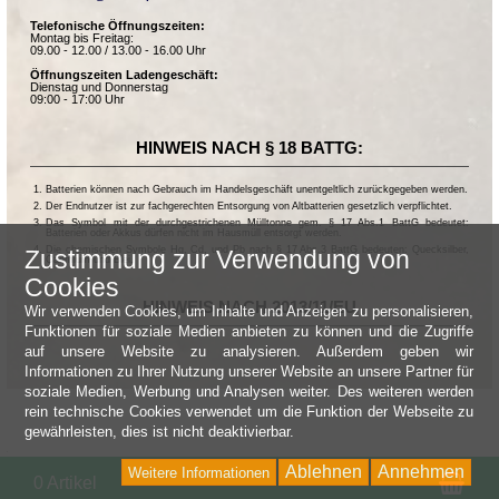
Telefonische Öffnungszeiten:
Montag bis Freitag:
09.00 - 12.00 / 13.00 - 16.00 Uhr
Öffnungszeiten Ladengeschäft:
Dienstag und Donnerstag
09:00 - 17:00 Uhr
HINWEIS NACH § 18 BATTG:
Batterien können nach Gebrauch im Handelsgeschäft unentgeltlich zurückgegeben werden.
Der Endnutzer ist zur fachgerechten Entsorgung von Altbatterien gesetzlich verpflichtet.
Das Symbol mit der durchgestrichenen Mülltonne gem. § 17 Abs.1 BattG bedeutet:
Batterien oder Akkus dürfen nicht im Hausmüll entsorgt werden.
Die chemischen Symbole Hg, Cd, und Pb nach § 17 Abs.3 BattG bedeuten: Quecksilber,
Zustimmung zur Verwendung von
Cadmium und Blei.
Cookies
HINWEIS NACH 2013/11/EU
Wir verwenden Cookies, um Inhalte und Anzeigen zu personalisieren,
Funktionen für soziale Medien anbieten zu können und die Zugriffe
auf unsere Website zu analysieren. Außerdem geben wir
Informationen zu Ihrer Nutzung unserer Website an unsere Partner für
soziale Medien, Werbung und Analysen weiter. Des weiteren werden
rein technische Cookies verwendet um die Funktion der Webseite zu
gewährleisten, dies ist nicht deaktivierbar.
Ablehnen
Annehmen
Weitere Informationen
Wa
0 Artikel