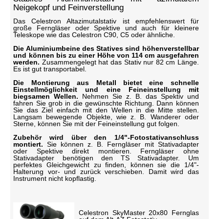
Neigekopf und Feinverstellung
Das Celestron Altazimutalstativ ist empfehlenswert für
große Ferngläser oder Spektive und auch für kleinere
Teleskope wie das Celestron C90, C5 oder ähnliche.
Die Aluminiumbeine des Statives sind höhenverstellbar
und können bis zu einer Höhe von 114 cm ausgefahren
werden.
Zusammengelegt hat das Stativ nur 82 cm Länge.
Es ist gut transportabel.
Die Montierung aus Metall bietet eine schnelle
Einstellmöglichkeit und eine Feineinstellung mit
biegsamen Wellen.
Nehmen Sie z. B. das Spektiv und
fahren Sie grob in die gewünschte Richtung. Dann können
Sie das Ziel einfach mit den Wellen in die Mitte stellen.
Langsam bewegende Objekte, wie z. B. Wanderer oder
Sterne, können Sie mit der Feineinstellung gut folgen.
Zubehör wird über den 1/4"-Fotostativanschluss
montiert.
Sie können z. B. Ferngläser mit Stativadapter
oder Spektive direkt montieren. Ferngläser ohne
Stativadapter benötigen den TS Stativadapter. Um
perfektes Gleichgewicht zu finden, können sie die 1/4"-
Halterung vor- und zurück verschieben. Damit wird das
Instrument nicht kopflastig.
Celestron SkyMaster 20x80 Fernglas