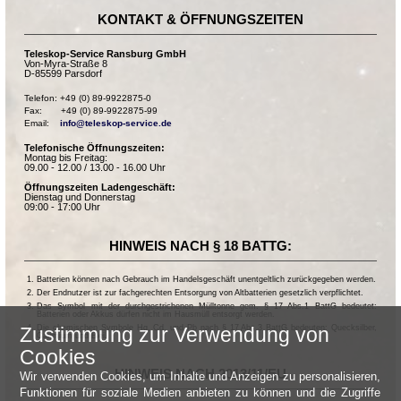
KONTAKT & ÖFFNUNGSZEITEN
Teleskop-Service Ransburg GmbH
Von-Myra-Straße 8
D-85599 Parsdorf
Telefon: +49 (0) 89-9922875-0

Fax:       +49 (0) 89-9922875-99

Email:    
info@teleskop-service.de
Telefonische Öffnungszeiten:
Montag bis Freitag:
09.00 - 12.00 / 13.00 - 16.00 Uhr
Öffnungszeiten Ladengeschäft:
Dienstag und Donnerstag
09:00 - 17:00 Uhr
HINWEIS NACH § 18 BATTG:
Batterien können nach Gebrauch im Handelsgeschäft unentgeltlich zurückgegeben werden.
Der Endnutzer ist zur fachgerechten Entsorgung von Altbatterien gesetzlich verpflichtet.
Das Symbol mit der durchgestrichenen Mülltonne gem. § 17 Abs.1 BattG bedeutet:
Batterien oder Akkus dürfen nicht im Hausmüll entsorgt werden.
Die chemischen Symbole Hg, Cd, und Pb nach § 17 Abs.3 BattG bedeuten: Quecksilber,
Zustimmung zur Verwendung von
Cadmium und Blei.
Cookies
HINWEIS NACH 2013/11/EU
Wir verwenden Cookies, um Inhalte und Anzeigen zu personalisieren,
Funktionen für soziale Medien anbieten zu können und die Zugriffe