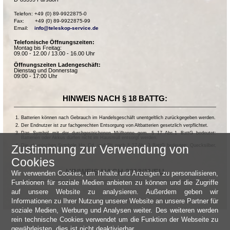
Telefon: +49 (0) 89-9922875-0

Fax:       +49 (0) 89-9922875-99

Email:    
info@teleskop-service.de
Telefonische Öffnungszeiten:
Montag bis Freitag:
09.00 - 12.00 / 13.00 - 16.00 Uhr
Öffnungszeiten Ladengeschäft:
Dienstag und Donnerstag
09:00 - 17:00 Uhr
HINWEIS NACH § 18 BATTG:
Batterien können nach Gebrauch im Handelsgeschäft unentgeltlich zurückgegeben werden.
Der Endnutzer ist zur fachgerechten Entsorgung von Altbatterien gesetzlich verpflichtet.
Das Symbol mit der durchgestrichenen Mülltonne gem. § 17 Abs.1 BattG bedeutet:
Batterien oder Akkus dürfen nicht im Hausmüll entsorgt werden.
Die chemischen Symbole Hg, Cd, und Pb nach § 17 Abs.3 BattG bedeuten: Quecksilber,
Zustimmung zur Verwendung von
Cadmium und Blei.
Cookies
HINWEIS NACH 2013/11/EU
Wir verwenden Cookies, um Inhalte und Anzeigen zu personalisieren,
Funktionen für soziale Medien anbieten zu können und die Zugriffe
auf unsere Website zu analysieren. Außerdem geben wir
Informationen zu Ihrer Nutzung unserer Website an unsere Partner für
soziale Medien, Werbung und Analysen weiter. Des weiteren werden
rein technische Cookies verwendet um die Funktion der Webseite zu
gewährleisten, dies ist nicht deaktivierbar.