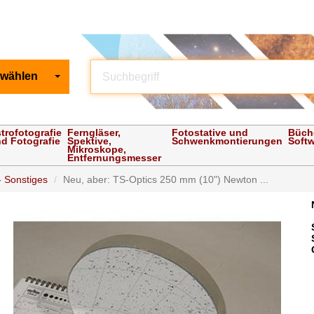
 wählen
trofotografie
Ferngläser,
Fotostative und
Büch
d Fotografie
Spektive,
Schwenkmontierungen
Soft
Mikroskope,
Entfernungsmesser
 Sonstiges
Neu, aber: TS-Optics 250 mm (10") Newton ...