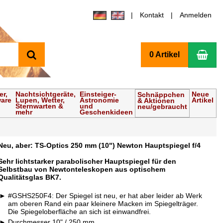
Kontakt
Anmelden
Suchen
Wa
0 Artikel
er,
Nachtsichtgeräte,
Einsteiger-
Neue
Schnäppchen
ware
Lupen, Wetter,
Astronomie
Artikel
& Aktionen
Sternwarten &
und
neu/gebraucht
mehr
Geschenkideen
Neu, aber: TS-Optics 250 mm (10") Newton Hauptspiegel f/4
Sehr lichtstarker parabolischer Hauptspiegel für den
Selbstbau von Newtonteleskopen aus optischem
Qualitätsglas BK7.
#GSHS250F4: Der Spiegel ist neu, er hat aber leider ab Werk
am oberen Rand ein paar kleinere Macken im Spiegelträger.
Die Spiegeloberfläche an sich ist einwandfrei.
Durchmesser 10" / 250 mm