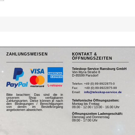
ZAHLUNGSWEISEN
KONTAKT &
ÖFFNUNGSZEITEN
Teleskop-Service Ransburg GmbH
Von-Myra-Straße 8
D-85599 Parsdorf
Telefon: +49 (0) 89-9922875-0

Fax:       +49 (0) 89-9922875-99

Email:    
info@teleskop-service.de
Bitte beachten: Das sind die in
unserem Shop verfügbaren
Telefonische Öffnungszeiten:
Zahlungsarten. Diese können je nach
Montag bis Freitag:
den Bedingungen / Berechtigungen
von denen im Bestellvorgang
09.00 - 12.00 / 13.00 - 16.00 Uhr
angebotenen abweichen.
Öffnungszeiten Ladengeschäft:
Dienstag und Donnerstag
09:00 - 17:00 Uhr