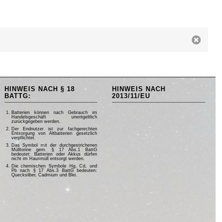
HINWEIS NACH § 18
HINWEIS NACH
BATTG:
2013/11/EU
Batterien können nach Gebrauch im
Handelsgeschäft unentgeltlich
zurückgegeben werden.
Der Endnutzer ist zur fachgerechten
Entsorgung von Altbatterien gesetzlich
verpflichtet.
Das Symbol mit der durchgestrichenen
Mülltonne gem. § 17 Abs.1 BattG
bedeutet: Batterien oder Akkus dürfen
nicht im Hausmüll entsorgt werden.
Die chemischen Symbole Hg, Cd, und
Pb nach § 17 Abs.3 BattG bedeuten:
Quecksilber, Cadmium und Blei.