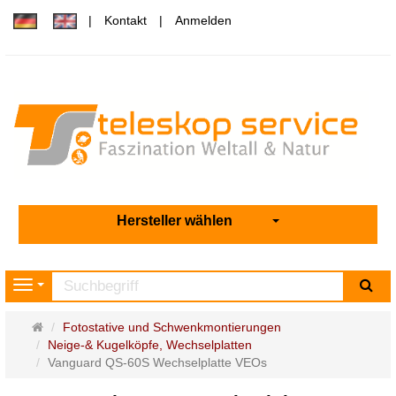
Kontakt
Anmelden
Hersteller wählen
Su
Navigation
Startseite
Fotostative und Schwenkmontierungen
Neige-& Kugelköpfe, Wechselplatten
Vanguard QS-60S Wechselplatte VEOs