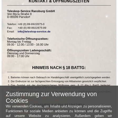
KONTAKT & ÖFFNUNGSZEITEN
Teleskop-Service Ransburg GmbH
Von-Myra-Straße 8
D-85599 Parsdorf
Telefon: +49 (0) 89-9922875-0

Fax:       +49 (0) 89-9922875-99

Email:    
info@teleskop-service.de
Telefonische Öffnungszeiten:
Montag bis Freitag:
09.00 - 12.00 / 13.00 - 16.00 Uhr
Öffnungszeiten Ladengeschäft:
Dienstag und Donnerstag
09:00 - 17:00 Uhr
HINWEIS NACH § 18 BATTG:
Batterien können nach Gebrauch im Handelsgeschäft unentgeltlich zurückgegeben werden.
Der Endnutzer ist zur fachgerechten Entsorgung von Altbatterien gesetzlich verpflichtet.
Das Symbol mit der durchgestrichenen Mülltonne gem. § 17 Abs.1 BattG bedeutet:
Batterien oder Akkus dürfen nicht im Hausmüll entsorgt werden.
Die chemischen Symbole Hg, Cd, und Pb nach § 17 Abs.3 BattG bedeuten: Quecksilber,
Zustimmung zur Verwendung von
Cadmium und Blei.
Cookies
HINWEIS NACH 2013/11/EU
Wir verwenden Cookies, um Inhalte und Anzeigen zu personalisieren,
Funktionen für soziale Medien anbieten zu können und die Zugriffe
auf unsere Website zu analysieren. Außerdem geben wir