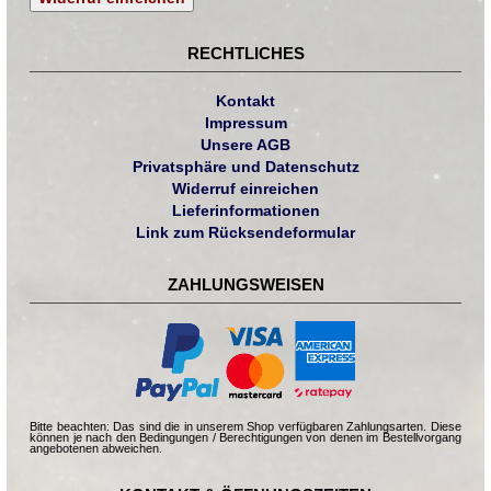
RECHTLICHES
Kontakt
Impressum
Unsere AGB
Privatsphäre und Datenschutz
Widerruf einreichen
Lieferinformationen
Link zum Rücksendeformular
ZAHLUNGSWEISEN
Bitte beachten: Das sind die in unserem Shop verfügbaren Zahlungsarten. Diese
können je nach den Bedingungen / Berechtigungen von denen im Bestellvorgang
angebotenen abweichen.