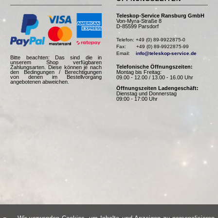
Teleskop-Service Ransburg GmbH
Von-Myra-Straße 8
D-85599 Parsdorf
Telefon: +49 (0) 89-9922875-0

Fax:       +49 (0) 89-9922875-99

Email:    
info@teleskop-service.de
Bitte beachten: Das sind die in
unserem Shop verfügbaren
Telefonische Öffnungszeiten:
Zahlungsarten. Diese können je nach
Montag bis Freitag:
den Bedingungen / Berechtigungen
von denen im Bestellvorgang
09.00 - 12.00 / 13.00 - 16.00 Uhr
angebotenen abweichen.
Öffnungszeiten Ladengeschäft:
Dienstag und Donnerstag
09:00 - 17:00 Uhr