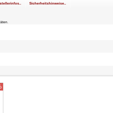
stellerinfos..
Sicherheitshinweise..
äten.
%