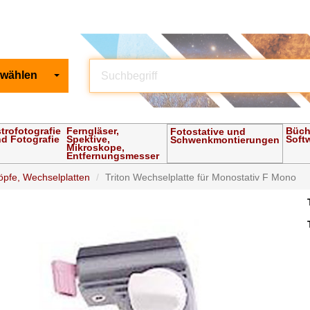
 wählen
trofotografie
Ferngläser,
Büch
Fotostative und
d Fotografie
Spektive,
Soft
Schwenkmontierungen
Mikroskope,
Entfernungsmesser
öpfe, Wechselplatten
Triton Wechselplatte für Monostativ F Mono