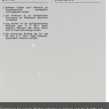
Batterien können nach Gebrauch im
Handelsgeschäft unentgeltlich
zurückgegeben werden.
Der Endnutzer ist zur fachgerechten
Entsorgung von Altbatterien gesetzlich
verpflichtet.
Das Symbol mit der durchgestrichenen
Mülltonne gem. § 17 Abs.1 BattG
bedeutet: Batterien oder Akkus dürfen
nicht im Hausmüll entsorgt werden.
Die chemischen Symbole Hg, Cd, und
Pb nach § 17 Abs.3 BattG bedeuten:
Quecksilber, Cadmium und Blei.