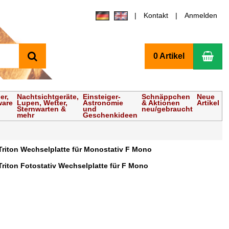
Kontakt
Anmelden
Suchen
Wa
0 Artikel
er,
Nachtsichtgeräte,
Einsteiger-
Schnäppchen
Neue
ware
Lupen, Wetter,
Astronomie
& Aktionen
Artikel
Sternwarten &
und
neu/gebraucht
mehr
Geschenkideen
Triton Wechselplatte für Monostativ F Mono
Triton Fotostativ Wechselplatte für F Mono