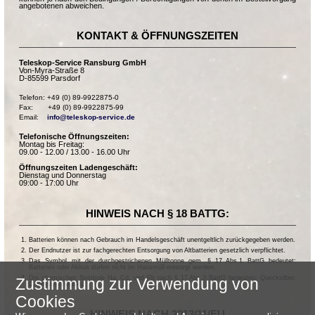
angebotenen abweichen.
KONTAKT & ÖFFNUNGSZEITEN
Teleskop-Service Ransburg GmbH
Von-Myra-Straße 8
D-85599 Parsdorf
Telefon: +49 (0) 89-9922875-0

Fax:       +49 (0) 89-9922875-99

Email:    
info@teleskop-service.de
Telefonische Öffnungszeiten:
Montag bis Freitag:
09.00 - 12.00 / 13.00 - 16.00 Uhr
Öffnungszeiten Ladengeschäft:
Dienstag und Donnerstag
09:00 - 17:00 Uhr
HINWEIS NACH § 18 BATTG:
Batterien können nach Gebrauch im Handelsgeschäft unentgeltlich zurückgegeben werden.
Der Endnutzer ist zur fachgerechten Entsorgung von Altbatterien gesetzlich verpflichtet.
Das Symbol mit der durchgestrichenen Mülltonne gem. § 17 Abs.1 BattG bedeutet:
Batterien oder Akkus dürfen nicht im Hausmüll entsorgt werden.
Die chemischen Symbole Hg, Cd, und Pb nach § 17 Abs.3 BattG bedeuten: Quecksilber,
Zustimmung zur Verwendung von
Cadmium und Blei.
Cookies
HINWEIS NACH 2013/11/EU