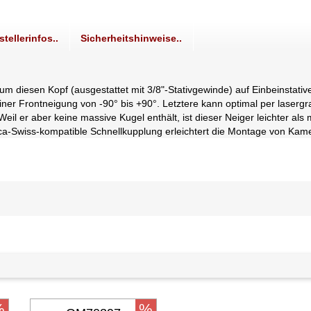
stellerinfos..
Sicherheitshinweise..
m diesen Kopf (ausgestattet mit 3/8"-Stativgewinde) auf Einbeinstati
iner Frontneigung von -90° bis +90°. Letztere kann optimal per lasergra
Weil er aber keine massive Kugel enthält, ist dieser Neiger leichter al
a-Swiss-kompatible Schnellkupplung erleichtert die Montage von Kame
%
%