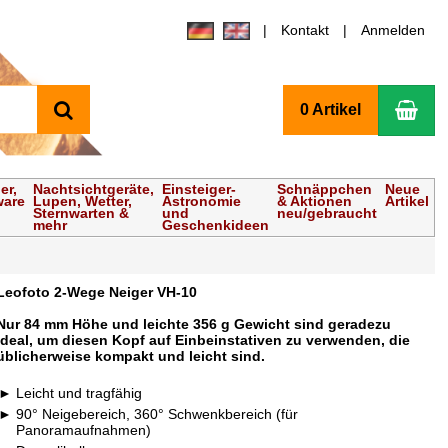
Kontakt
Anmelden
Suchen
Wa
0 Artikel
er,
Nachtsichtgeräte,
Einsteiger-
Schnäppchen
Neue
ware
Lupen, Wetter,
Astronomie
& Aktionen
Artikel
Sternwarten &
und
neu/gebraucht
mehr
Geschenkideen
Leofoto 2-Wege Neiger VH-10
Nur 84 mm Höhe und leichte 356 g Gewicht sind geradezu
ideal, um diesen Kopf auf Einbeinstativen zu verwenden, die
üblicherweise kompakt und leicht sind.
Leicht und tragfähig
90° Neigebereich, 360° Schwenkbereich (für
Panoramaufnahmen)