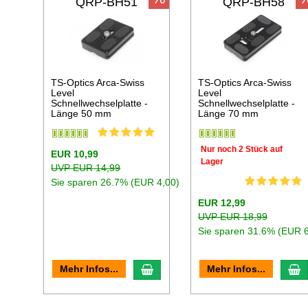
QRP-BH51
QRP-BH58
TS-Optics Arca-Swiss
TS-Optics Arca-Swiss
Level
Level
Schnellwechselplatte -
Schnellwechselplatte -
Länge 50 mm
Länge 70 mm
Nur noch 2 Stück auf
EUR 10,99
Lager
UVP EUR 14,99
Sie sparen 26.7% (EUR 4,00)
EUR 12,99
UVP EUR 18,99
Sie sparen 31.6% (EUR 6
In den Warenkorb
I
Mehr Infos...
Mehr Infos...