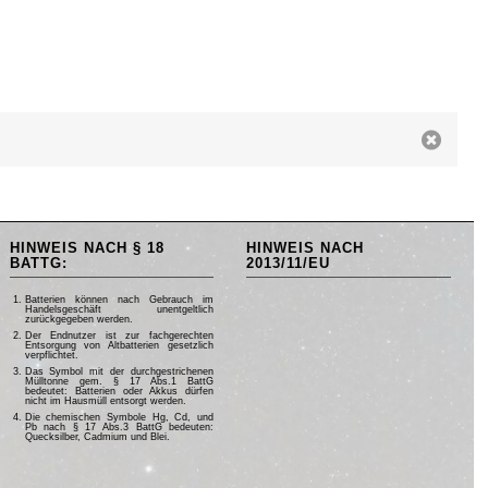
HINWEIS NACH § 18
HINWEIS NACH
BATTG:
2013/11/EU
Batterien können nach Gebrauch im
Handelsgeschäft unentgeltlich
zurückgegeben werden.
Der Endnutzer ist zur fachgerechten
Entsorgung von Altbatterien gesetzlich
verpflichtet.
Das Symbol mit der durchgestrichenen
Mülltonne gem. § 17 Abs.1 BattG
bedeutet: Batterien oder Akkus dürfen
nicht im Hausmüll entsorgt werden.
Die chemischen Symbole Hg, Cd, und
Pb nach § 17 Abs.3 BattG bedeuten:
Quecksilber, Cadmium und Blei.