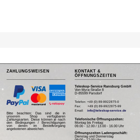
ZAHLUNGSWEISEN
KONTAKT &
ÖFFNUNGSZEITEN
Teleskop-Service Ransburg GmbH
Von-Myra-Straße 8
D-85599 Parsdorf
Telefon: +49 (0) 89-9922875-0

Fax:       +49 (0) 89-9922875-99

Email:    
info@teleskop-service.de
Bitte beachten: Das sind die in
unserem Shop verfügbaren
Telefonische Öffnungszeiten:
Zahlungsarten. Diese können je nach
Montag bis Freitag:
den Bedingungen / Berechtigungen
von denen im Bestellvorgang
09.00 - 12.00 / 13.00 - 16.00 Uhr
angebotenen abweichen.
Öffnungszeiten Ladengeschäft:
Dienstag und Donnerstag
09:00 - 17:00 Uhr