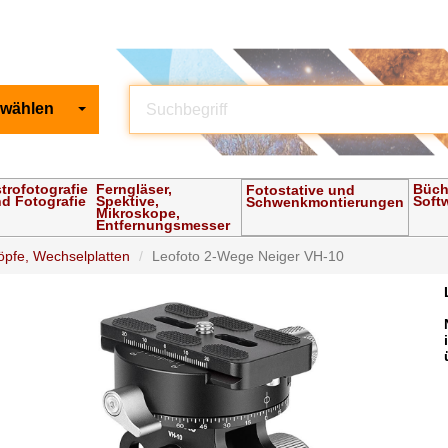
 wählen
trofotografie
Ferngläser,
Büch
Fotostative und
d Fotografie
Spektive,
Soft
Schwenkmontierungen
Mikroskope,
Entfernungsmesser
öpfe, Wechselplatten
Leofoto 2-Wege Neiger VH-10