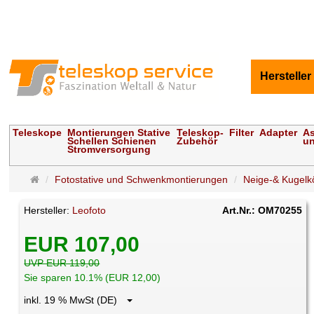
Hersteller
Teleskope
Montierungen Stative
Teleskop-
Filter
Adapter
As
Schellen Schienen
Zubehör
un
Stromversorgung
Startseite
Fotostative und Schwenkmontierungen
Neige-& Kugelk
Hersteller:
Leofoto
Art.Nr.: OM70255
EUR 107,00
UVP EUR 119,00
Sie sparen 10.1% (EUR 12,00)
inkl. 19 % MwSt (DE)