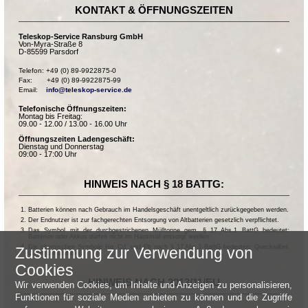
KONTAKT & ÖFFNUNGSZEITEN
Teleskop-Service Ransburg GmbH
Von-Myra-Straße 8
D-85599 Parsdorf
Telefon: +49 (0) 89-9922875-0

Fax:       +49 (0) 89-9922875-99

Email:    
info@teleskop-service.de
Telefonische Öffnungszeiten:
Montag bis Freitag:
09.00 - 12.00 / 13.00 - 16.00 Uhr
Öffnungszeiten Ladengeschäft:
Dienstag und Donnerstag
09:00 - 17:00 Uhr
HINWEIS NACH § 18 BATTG:
Batterien können nach Gebrauch im Handelsgeschäft unentgeltlich zurückgegeben werden.
Der Endnutzer ist zur fachgerechten Entsorgung von Altbatterien gesetzlich verpflichtet.
Das Symbol mit der durchgestrichenen Mülltonne gem. § 17 Abs.1 BattG bedeutet:
Batterien oder Akkus dürfen nicht im Hausmüll entsorgt werden.
Die chemischen Symbole Hg, Cd, und Pb nach § 17 Abs.3 BattG bedeuten: Quecksilber,
Zustimmung zur Verwendung von
Cadmium und Blei.
Cookies
HINWEIS NACH 2013/11/EU
Wir verwenden Cookies, um Inhalte und Anzeigen zu personalisieren,
Funktionen für soziale Medien anbieten zu können und die Zugriffe