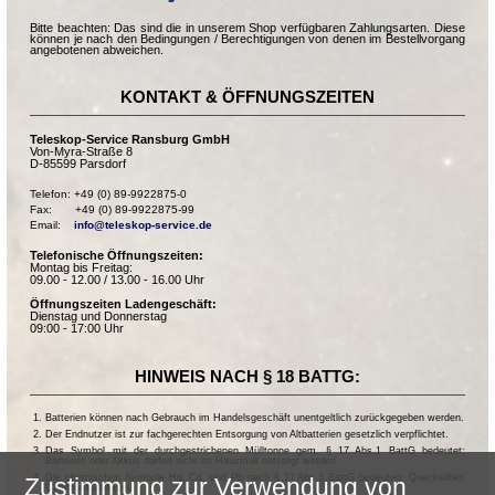
Bitte beachten: Das sind die in unserem Shop verfügbaren Zahlungsarten. Diese
können je nach den Bedingungen / Berechtigungen von denen im Bestellvorgang
angebotenen abweichen.
KONTAKT & ÖFFNUNGSZEITEN
Teleskop-Service Ransburg GmbH
Von-Myra-Straße 8
D-85599 Parsdorf
Telefon: +49 (0) 89-9922875-0

Fax:       +49 (0) 89-9922875-99

Email:    
info@teleskop-service.de
Telefonische Öffnungszeiten:
Montag bis Freitag:
09.00 - 12.00 / 13.00 - 16.00 Uhr
Öffnungszeiten Ladengeschäft:
Dienstag und Donnerstag
09:00 - 17:00 Uhr
HINWEIS NACH § 18 BATTG:
Batterien können nach Gebrauch im Handelsgeschäft unentgeltlich zurückgegeben werden.
Der Endnutzer ist zur fachgerechten Entsorgung von Altbatterien gesetzlich verpflichtet.
Das Symbol mit der durchgestrichenen Mülltonne gem. § 17 Abs.1 BattG bedeutet:
Batterien oder Akkus dürfen nicht im Hausmüll entsorgt werden.
Die chemischen Symbole Hg, Cd, und Pb nach § 17 Abs.3 BattG bedeuten: Quecksilber,
Zustimmung zur Verwendung von
Cadmium und Blei.