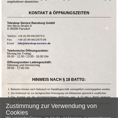
angebotenen abweichen.
KONTAKT & ÖFFNUNGSZEITEN
Teleskop-Service Ransburg GmbH
Von-Myra-Straße 8
D-85599 Parsdorf
Telefon: +49 (0) 89-9922875-0

Fax:       +49 (0) 89-9922875-99

Email:    
info@teleskop-service.de
Telefonische Öffnungszeiten:
Montag bis Freitag:
09.00 - 12.00 / 13.00 - 16.00 Uhr
Öffnungszeiten Ladengeschäft:
Dienstag und Donnerstag
09:00 - 17:00 Uhr
HINWEIS NACH § 18 BATTG:
Batterien können nach Gebrauch im Handelsgeschäft unentgeltlich zurückgegeben werden.
Der Endnutzer ist zur fachgerechten Entsorgung von Altbatterien gesetzlich verpflichtet.
Das Symbol mit der durchgestrichenen Mülltonne gem. § 17 Abs.1 BattG bedeutet:
Batterien oder Akkus dürfen nicht im Hausmüll entsorgt werden.
Die chemischen Symbole Hg, Cd, und Pb nach § 17 Abs.3 BattG bedeuten: Quecksilber,
Zustimmung zur Verwendung von
Cadmium und Blei.
Cookies
HINWEIS NACH 2013/11/EU