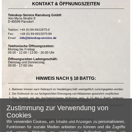
KONTAKT & ÖFFNUNGSZEITEN
Teleskop-Service Ransburg GmbH
Von-Myra-Straße 8
D-85599 Parsdorf
Telefon: +49 (0) 89-9922875-0

Fax:       +49 (0) 89-9922875-99

Email:    
info@teleskop-service.de
Telefonische Öffnungszeiten:
Montag bis Freitag:
09.00 - 12.00 / 13.00 - 16.00 Uhr
Öffnungszeiten Ladengeschäft:
Dienstag und Donnerstag
09:00 - 17:00 Uhr
HINWEIS NACH § 18 BATTG:
Batterien können nach Gebrauch im Handelsgeschäft unentgeltlich zurückgegeben werden.
Der Endnutzer ist zur fachgerechten Entsorgung von Altbatterien gesetzlich verpflichtet.
Das Symbol mit der durchgestrichenen Mülltonne gem. § 17 Abs.1 BattG bedeutet:
Batterien oder Akkus dürfen nicht im Hausmüll entsorgt werden.
Die chemischen Symbole Hg, Cd, und Pb nach § 17 Abs.3 BattG bedeuten: Quecksilber,
Zustimmung zur Verwendung von
Cadmium und Blei.
Cookies
HINWEIS NACH 2013/11/EU
Wir verwenden Cookies, um Inhalte und Anzeigen zu personalisieren,
Funktionen für soziale Medien anbieten zu können und die Zugriffe