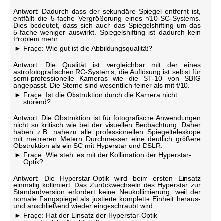
Antwort: Dadurch dass der sekundäre Spiegel entfernt ist,
entfällt die 5-fache Vergrößerung eines f/10-SC-Systems.
Dies bedeutet, dass sich auch das Spiegelshifting um das
5-fache weniger auswirkt. Spiegelshifting ist dadurch kein
Problem mehr.
Frage: Wie gut ist die Abbildungsqualität?
Antwort: Die Qualität ist vergleichbar mit der eines
astrofotografischen RC-Systems, die Auflösung ist selbst für
semi-professionelle Kameras wie die ST-10 von SBIG
angepasst. Die Sterne sind wesentlich feiner als mit f/10.
Frage: Ist die Obstruktion durch die Kamera nicht
störend?
Antwort: Die Obstruktion ist für fotografische Anwendungen
nicht so kritisch wie bei der visuellen Beobachtung. Daher
haben z.B. nahezu alle professionellen Spiegelteleskope
mit mehreren Metern Durchmesser eine deutlich größere
Obstruktion als ein SC mit Hyperstar und DSLR.
Frage: Wie steht es mit der Kollimation der Hyperstar-
Optik?
Antwort: Die Hyperstar-Optik wird beim ersten Einsatz
einmalig kollimiert. Das Zurückwechseln des Hyperstar zur
Standardversion erfordert keine Neukollimierung, weil der
nomale Fangspiegel als justierte komplette Einheit heraus-
und anschließend wieder eingeschraubt wird.
Frage: Hat der Einsatz der Hyperstar-Optik