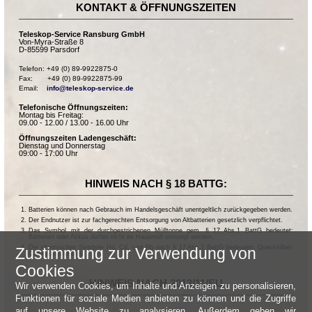
KONTAKT & ÖFFNUNGSZEITEN
Teleskop-Service Ransburg GmbH
Von-Myra-Straße 8
D-85599 Parsdorf
Telefon: +49 (0) 89-9922875-0

Fax:       +49 (0) 89-9922875-99

Email:    
info@teleskop-service.de
Telefonische Öffnungszeiten:
Montag bis Freitag:
09.00 - 12.00 / 13.00 - 16.00 Uhr
Öffnungszeiten Ladengeschäft:
Dienstag und Donnerstag
09:00 - 17:00 Uhr
HINWEIS NACH § 18 BATTG:
Batterien können nach Gebrauch im Handelsgeschäft unentgeltlich zurückgegeben werden.
Der Endnutzer ist zur fachgerechten Entsorgung von Altbatterien gesetzlich verpflichtet.
Das Symbol mit der durchgestrichenen Mülltonne gem. § 17 Abs.1 BattG bedeutet:
Batterien oder Akkus dürfen nicht im Hausmüll entsorgt werden.
Die chemischen Symbole Hg, Cd, und Pb nach § 17 Abs.3 BattG bedeuten: Quecksilber,
Zustimmung zur Verwendung von
Cadmium und Blei.
Cookies
HINWEIS NACH 2013/11/EU
Wir verwenden Cookies, um Inhalte und Anzeigen zu personalisieren,
Funktionen für soziale Medien anbieten zu können und die Zugriffe
auf unsere Website zu analysieren. Außerdem geben wir