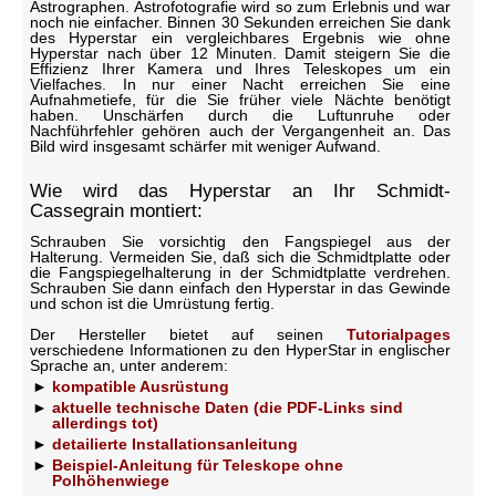
Astrographen. Astrofotografie wird so zum Erlebnis und war
noch nie einfacher. Binnen 30 Sekunden erreichen Sie dank
des Hyperstar ein vergleichbares Ergebnis wie ohne
Hyperstar nach über 12 Minuten. Damit steigern Sie die
Effizienz Ihrer Kamera und Ihres Teleskopes um ein
Vielfaches. In nur einer Nacht erreichen Sie eine
Aufnahmetiefe, für die Sie früher viele Nächte benötigt
haben. Unschärfen durch die Luftunruhe oder
Nachführfehler gehören auch der Vergangenheit an. Das
Bild wird insgesamt schärfer mit weniger Aufwand.
Wie wird das Hyperstar an Ihr Schmidt-
Cassegrain montiert:
Schrauben Sie vorsichtig den Fangspiegel aus der
Halterung. Vermeiden Sie, daß sich die Schmidtplatte oder
die Fangspiegelhalterung in der Schmidtplatte verdrehen.
Schrauben Sie dann einfach den Hyperstar in das Gewinde
und schon ist die Umrüstung fertig.
Der Hersteller bietet auf seinen
Tutorialpages
verschiedene Informationen zu den HyperStar in englischer
Sprache an, unter anderem:
kompatible Ausrüstung
aktuelle technische Daten (die PDF-Links sind
allerdings tot)
detailierte Installationsanleitung
Beispiel-Anleitung für Teleskope ohne
Polhöhenwiege