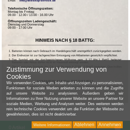
Email:    
info@teleskop-service.de
Telefonische Öffnungszeiten:
Montag bis Freitag:
09.00 - 12.00 / 13.00 - 16.00 Uhr
Öffnungszeiten Ladengeschäft:
Dienstag und Donnerstag
09:00 - 17:00 Uhr
HINWEIS NACH § 18 BATTG:
Batterien können nach Gebrauch im Handelsgeschäft unentgeltlich zurückgegeben werden.
Der Endnutzer ist zur fachgerechten Entsorgung von Altbatterien gesetzlich verpflichtet.
Das Symbol mit der durchgestrichenen Mülltonne gem. § 17 Abs.1 BattG bedeutet:
Batterien oder Akkus dürfen nicht im Hausmüll entsorgt werden.
Die chemischen Symbole Hg, Cd, und Pb nach § 17 Abs.3 BattG bedeuten: Quecksilber,
Zustimmung zur Verwendung von
Cadmium und Blei.
Cookies
HINWEIS NACH 2013/11/EU
Wir verwenden Cookies, um Inhalte und Anzeigen zu personalisieren,
Funktionen für soziale Medien anbieten zu können und die Zugriffe
auf unsere Website zu analysieren. Außerdem geben wir
Informationen zu Ihrer Nutzung unserer Website an unsere Partner für
soziale Medien, Werbung und Analysen weiter. Des weiteren werden
rein technische Cookies verwendet um die Funktion der Webseite zu
gewährleisten, dies ist nicht deaktivierbar.
Ablehnen
Annehmen
Weitere Informationen
Wa
0 Artikel