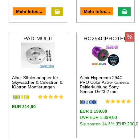
Mehr Infos...
Mehr Infos...
%
PAD-MULTI
HC294CPROTEC
Altair Säulenadapter für
Altair Hypercam 294C
Skywatcher & Celestron &
PRO Color Astro-Kamera
iOptron Montierungen
Peltierkühlung Sony
Sensor D=23,2 mm
EUR 214,90
EUR 1.199,00
UVP EUR 1.399,00
Sie sparen 14.3% (EUR 200,0