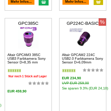
Mehr Infos...
Mehr Infos...
%
GPC385C
GP224C-BASIC
Altair GPCAM3 385C
Altair GPCAM2 224C
USB3 Farbkamera Sony
USB2.0 Farbkamera Sony
Sensor D=8,35 mm
Sensor D=6,09mm
Nur noch 1 Stück auf Lager
EUR 234,90
UVP EUR 259,00
Sie sparen 9.3% (EUR 24,10)
EUR 459,90
)