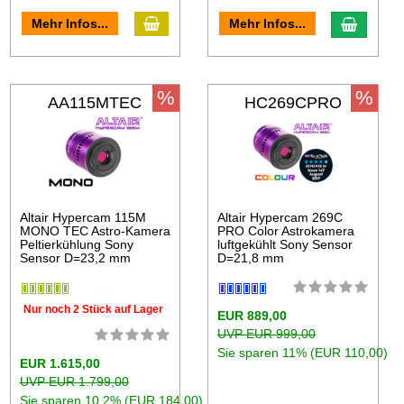
Mehr Infos...
Mehr Infos...
%
%
AA115MTEC
HC269CPRO
Altair Hypercam 115M
Altair Hypercam 269C
MONO TEC Astro-Kamera
PRO Color Astrokamera
Peltierkühlung Sony
luftgekühlt Sony Sensor
Sensor D=23,2 mm
D=21,8 mm
Nur noch 2 Stück auf Lager
EUR 889,00
UVP EUR 999,00
Sie sparen 11% (EUR 110,00)
EUR 1.615,00
UVP EUR 1.799,00
Sie sparen 10.2% (EUR 184,00)