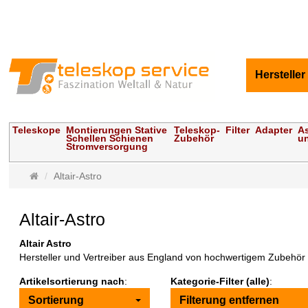
Hersteller
Teleskope
Montierungen Stative
Teleskop-
Filter
Adapter
As
Schellen Schienen
Zubehör
un
Stromversorgung
Startseite
Altair-Astro
Altair-Astro
Altair Astro
Hersteller und Vertreiber aus England von hochwertigem Zubehör 
Artikelsortierung nach
:
Kategorie-Filter (alle)
:
Sortierung
Filterung entfernen