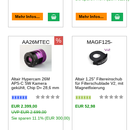
Mehr Infos...
Mehr Infos...
%
AA26MTEC
MAGF125-
SLIDER
Altair Hypercam 26M
Altair 1,25" Filtereinschub
APS-C SW Kamera
für Filterschublade V2, mit
gekühlt, Chip D= 28,6 mm
Magnetfixierung
EUR 2.399,00
EUR 52,98
UVP EUR 2.699,00
Sie sparen 11.1% (EUR 300,00)