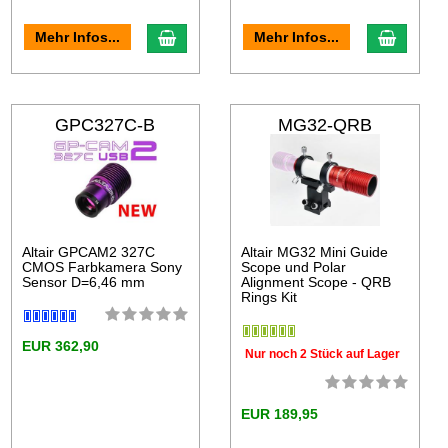
Mehr Infos...
Mehr Infos...
GPC327C-B
MG32-QRB
Altair GPCAM2 327C
Altair MG32 Mini Guide
CMOS Farbkamera Sony
Scope und Polar
Sensor D=6,46 mm
Alignment Scope - QRB
Rings Kit
EUR 362,90
Nur noch 2 Stück auf Lager
EUR 189,95