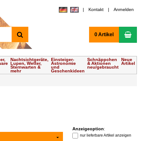
Kontakt
Anmelden
Suchen
Wa
0 Artikel
er,
Nachtsichtgeräte,
Einsteiger-
Schnäppchen
Neue
ware
Lupen, Wetter,
Astronomie
& Aktionen
Artikel
Sternwarten &
und
neu/gebraucht
mehr
Geschenkideen
Anzeigeoption
:
nur lieferbare Artikel anzeigen