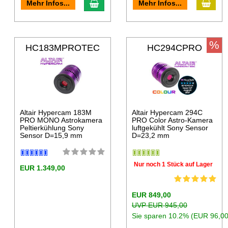
Mehr Infos...
Mehr Infos...
%
HC183MPROTEC
HC294CPRO
Altair Hypercam 183M
Altair Hypercam 294C
PRO MONO Astrokamera
PRO Color Astro-Kamera
Peltierkühlung Sony
luftgekühlt Sony Sensor
Sensor D=15,9 mm
D=23,2 mm
Nur noch 1 Stück auf Lager
EUR 1.349,00
EUR 849,00
UVP EUR 945,00
Sie sparen 10.2% (EUR 96,00