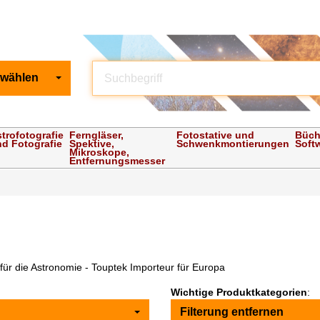
 wählen
trofotografie
Ferngläser,
Fotostative und
Büch
d Fotografie
Spektive,
Schwenkmontierungen
Soft
Mikroskope,
Entfernungsmesser
für die Astronomie - Touptek Importeur für Europa
Wichtige Produktkategorien
:
Filterung entfernen