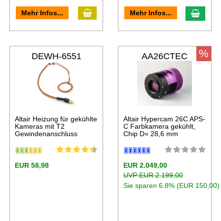
Mehr Infos...
Mehr Infos...
%
DEWH-6551
AA26CTEC
Altair Heizung für gekühlte
Altair Hypercam 26C APS-
Kameras mit T2
C Farbkamera gekühlt,
Gewindenanschluss
Chip D= 28,6 mm
EUR 58,98
EUR 2.049,00
UVP EUR 2.199,00
Sie sparen 6.8% (EUR 150,00)