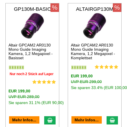
%
%
GP130M-BASIC
ALTAIRGP130M
Altair GPCAM2 AR0130
Altair GPCAM2 AR0130
Mono Guide Imaging
Mono Guide Imaging
Kamera, 1,2 Megapixel -
Kamera, 1,2 Megapixel -
Basisset
Komplettset
Nur noch 2 Stück auf Lager
EUR 199,00
UVP EUR 299,00
Sie sparen 33.4% (EUR 100,00
EUR 199,00
UVP EUR 289,00
Sie sparen 31.1% (EUR 90,00)
Mehr Infos...
Mehr Infos...