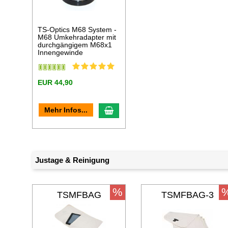
TS-Optics M68 System -
M68 Umkehradapter mit
durchgängigem M68x1
Innengewinde
EUR 44,90
In den Warenkorb
Mehr Infos...
Justage & Reinigung
%
TSMFBAG
TSMFBAG-3