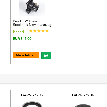
Baader 2" Diamond
Steeltrack Newtonauszug
EUR 345,00
n den Warenkorb
In den Warenkorb
Mehr Infos...
BA2957207
BA2957209