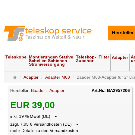
Hersteller
Teleskope
Montierungen Stative
Teleskop-
Filter
A
Adapter
Schellen Schienen
Zubehör
u
Stromversorgung
Startseite
Adapter
Adapter M68
Baader M68-Adapter für 2" Di
Hersteller:
Baader .. Adapter
Art.Nr.: BA2957206
EUR 39,00
inkl. 19 % MwSt (DE)
zzgl. 7,95 € Versandkosten (DE)
mehr Details zu den Versandkosten ...