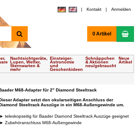
Kontakt
Anmelden
Suchen
Wa
0 Artikel
er,
Nachtsichtgeräte,
Einsteiger-
Schnäppchen
Neue
ware
Lupen, Wetter,
Astronomie
& Aktionen
Artikel
Sternwarten &
und
neu/gebraucht
mehr
Geschenkideen
Baader M68-Adapter für 2" Diamond Steeltrack
Dieser Adapter setzt den okularseitigen Anschluss der
Diamond Steeltrack Auszüge in ein M68-Außengewinde um.
teleskopseitig für Baader Diamond Steeltrack Auszüge geeignet
Zubehöranschluss M68-Außengewinde