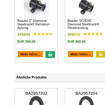
Baader 2" Diamond
Baader SC/EHD
Steeltrack® Refraktor-
Diamond Steeltrack®
Auszug
Okularauszug
EUR 359,00
EUR 365,00
I
In den Warenkorb
Mehr Infos...
Mehr Infos...
Ähnliche Produkte
BA2957202
BA2957204