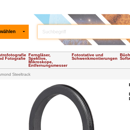
 wählen
strofotografie
Ferngläser,
Fotostative und
Büch
nd Fotografie
Spektive,
Schwenkmontierungen
Soft
Mikroskope,
Entfernungsmesser
amond Steeltrack