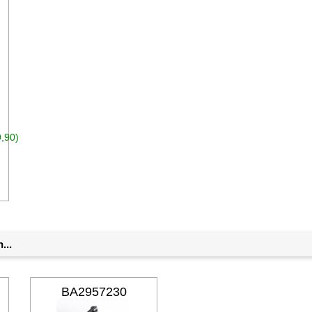
,90)
n den Warenkorb
...
BA2957230