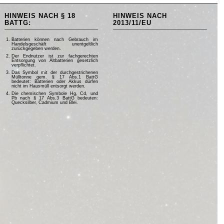
HINWEIS NACH § 18
HINWEIS NACH
BATTG:
2013/11/EU
Batterien können nach Gebrauch im
Handelsgeschäft unentgeltlich
zurückgegeben werden.
Der Endnutzer ist zur fachgerechten
Entsorgung von Altbatterien gesetzlich
verpflichtet.
Das Symbol mit der durchgestrichenen
Mülltonne gem. § 17 Abs.1 BattG
bedeutet: Batterien oder Akkus dürfen
nicht im Hausmüll entsorgt werden.
Die chemischen Symbole Hg, Cd, und
Pb nach § 17 Abs.3 BattG bedeuten:
Quecksilber, Cadmium und Blei.