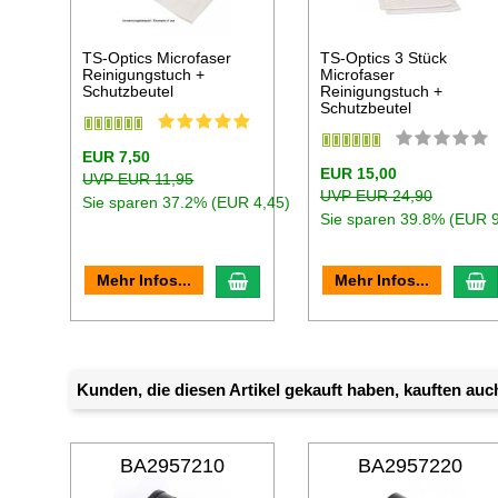
TS-Optics Microfaser
TS-Optics 3 Stück
Reinigungstuch +
Microfaser
Schutzbeutel
Reinigungstuch +
Schutzbeutel
EUR 7,50
EUR 15,00
UVP EUR 11,95
UVP EUR 24,90
Sie sparen 37.2% (EUR 4,45)
Sie sparen 39.8% (EUR 9
In den Warenkorb
I
Mehr Infos...
Mehr Infos...
Kunden, die diesen Artikel gekauft haben, kauften auch
BA2957210
BA2957220