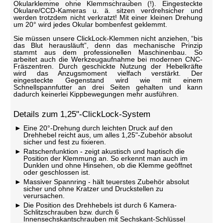
Okularklemme ohne Klemmschrauben (!). Eingesteckte
Okulare/CCD-Kameras u. ä. sitzen verdrehsicher und
werden trotzdem nicht verkratzt! Mit einer kleinen Drehung
um 20° wird jedes Okular bombenfest geklemmt.
Sie müssen unsere ClickLock-Klemmen nicht anziehen, “bis
das Blut herausläuft”, denn das mechanische Prinzip
stammt aus dem professionellen Maschinenbau. So
arbeitet auch die Werkzeugaufnahme bei modernen CNC-
Fräszentren. Durch geschickte Nutzung der Hebelkräfte
wird das Anzugsmoment vielfach verstärkt. Der
eingesteckte Gegenstand wird wie mit einem
Schnellspannfutter an drei Seiten gehalten und kann
dadurch keinerlei Kippbewegungen mehr ausführen.
Details zum 1,25"-ClickLock-System
Eine 20°-Drehung durch leichten Druck auf den
Drehhebel reicht aus, um alles 1,25"-Zubehör absolut
sicher und fest zu fixieren.
Ratschenfunktion - zeigt akustisch und haptisch die
Position der Klemmung an. So erkennt man auch im
Dunklen und ohne Hinsehen, ob die Klemme geöffnet
oder geschlossen ist.
Massiver Spannring - hält teuerstes Zubehör absolut
sicher und ohne Kratzer und Druckstellen zu
verursachen.
Die Position des Drehhebels ist durch 6 Kamera-
Schlitzschrauben bzw. durch 6
Innensechskantschrauben mit Sechskant-Schlüssel