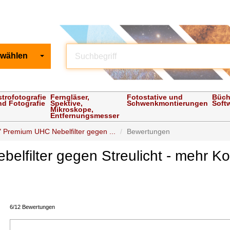
 wählen
strofotografie
Ferngläser,
Fotostative und
Büch
nd Fotografie
Spektive,
Schwenkmontierungen
Soft
Mikroskope,
Entfernungsmesser
" Premium UHC Nebelfilter gegen ...
Bewertungen
elfilter gegen Streulicht - mehr K
6/12 Bewertungen