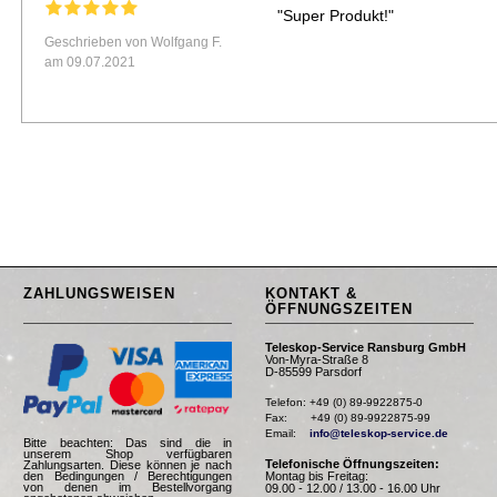
"Super Produkt!"
Geschrieben von Wolfgang F.
am 09.07.2021
ZAHLUNGSWEISEN
KONTAKT &
ÖFFNUNGSZEITEN
Teleskop-Service Ransburg GmbH
Von-Myra-Straße 8
D-85599 Parsdorf
Telefon: +49 (0) 89-9922875-0

Fax:       +49 (0) 89-9922875-99

Email:    
info@teleskop-service.de
Bitte beachten: Das sind die in
unserem Shop verfügbaren
Telefonische Öffnungszeiten:
Zahlungsarten. Diese können je nach
Montag bis Freitag:
den Bedingungen / Berechtigungen
von denen im Bestellvorgang
09.00 - 12.00 / 13.00 - 16.00 Uhr