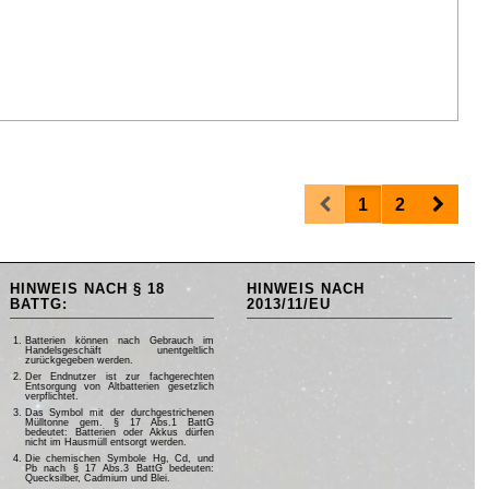
Prev
Next
1
2
HINWEIS NACH § 18
HINWEIS NACH
BATTG:
2013/11/EU
Batterien können nach Gebrauch im
Handelsgeschäft unentgeltlich
zurückgegeben werden.
Der Endnutzer ist zur fachgerechten
Entsorgung von Altbatterien gesetzlich
verpflichtet.
Das Symbol mit der durchgestrichenen
Mülltonne gem. § 17 Abs.1 BattG
bedeutet: Batterien oder Akkus dürfen
nicht im Hausmüll entsorgt werden.
Die chemischen Symbole Hg, Cd, und
Pb nach § 17 Abs.3 BattG bedeuten:
Quecksilber, Cadmium und Blei.