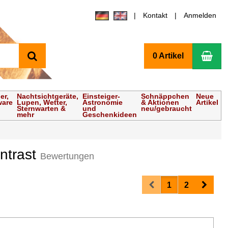
Kontakt
Anmelden
Suchen
Wa
0 Artikel
er,
Nachtsichtgeräte,
Einsteiger-
Schnäppchen
Neue
ware
Lupen, Wetter,
Astronomie
& Aktionen
Artikel
Sternwarten &
und
neu/gebraucht
mehr
Geschenkideen
ontrast
Bewertungen
Prev
Next
1
2