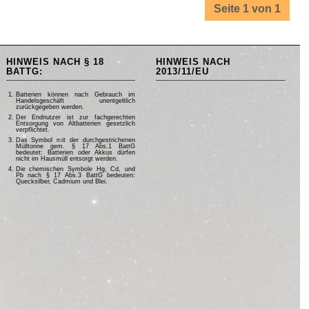
Seite 1 von 1
HINWEIS NACH § 18
HINWEIS NACH
BATTG:
2013/11/EU
Batterien können nach Gebrauch im
Handelsgeschäft unentgeltlich
zurückgegeben werden.
Der Endnutzer ist zur fachgerechten
Entsorgung von Altbatterien gesetzlich
verpflichtet.
Das Symbol mit der durchgestrichenen
Mülltonne gem. § 17 Abs.1 BattG
bedeutet: Batterien oder Akkus dürfen
nicht im Hausmüll entsorgt werden.
Die chemischen Symbole Hg, Cd, und
Pb nach § 17 Abs.3 BattG bedeuten:
Quecksilber, Cadmium und Blei.