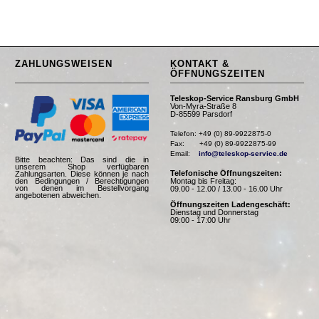
ZAHLUNGSWEISEN
KONTAKT &
ÖFFNUNGSZEITEN
Teleskop-Service Ransburg GmbH
Von-Myra-Straße 8
D-85599 Parsdorf
Telefon: +49 (0) 89-9922875-0

Fax:       +49 (0) 89-9922875-99

Email:    
info@teleskop-service.de
Bitte beachten: Das sind die in
unserem Shop verfügbaren
Telefonische Öffnungszeiten:
Zahlungsarten. Diese können je nach
Montag bis Freitag:
den Bedingungen / Berechtigungen
von denen im Bestellvorgang
09.00 - 12.00 / 13.00 - 16.00 Uhr
angebotenen abweichen.
Öffnungszeiten Ladengeschäft:
Dienstag und Donnerstag
09:00 - 17:00 Uhr