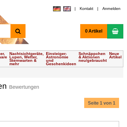
Kontakt
Anmelden
Suchen
Wa
0 Artikel
er,
Nachtsichtgeräte,
Einsteiger-
Schnäppchen
Neue
ware
Lupen, Wetter,
Astronomie
& Aktionen
Artikel
Sternwarten &
und
neu/gebraucht
mehr
Geschenkideen
ßen
Bewertungen
Seite 1 von 1