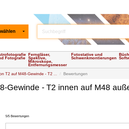
 wählen
strofotografie
Ferngläser,
Fotostative und
Büch
nd Fotografie
Spektive,
Schwenkmontierungen
Soft
Mikroskope,
Entfernungsmesser
on T2 auf M48-Gewinde - T2 ...
Bewertungen
48-Gewinde - T2 innen auf M48 au
5/5 Bewertungen