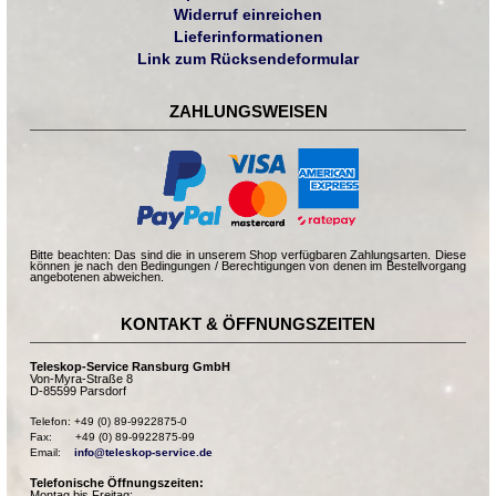
Widerruf einreichen
Lieferinformationen
Link zum Rücksendeformular
ZAHLUNGSWEISEN
Bitte beachten: Das sind die in unserem Shop verfügbaren Zahlungsarten. Diese
können je nach den Bedingungen / Berechtigungen von denen im Bestellvorgang
angebotenen abweichen.
KONTAKT & ÖFFNUNGSZEITEN
Teleskop-Service Ransburg GmbH
Von-Myra-Straße 8
D-85599 Parsdorf
Telefon: +49 (0) 89-9922875-0

Fax:       +49 (0) 89-9922875-99

Email:    
info@teleskop-service.de
Telefonische Öffnungszeiten:
Montag bis Freitag: