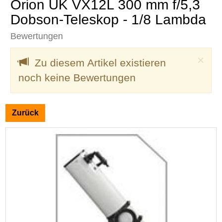
Orion UK VX12L 300 mm f/5,3
Dobson-Teleskop - 1/8 Lambda
Bewertungen
Clo
×
Zu diesem Artikel existieren
noch keine Bewertungen
Zurück