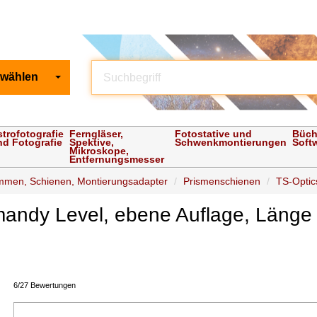
 wählen
strofotografie
Ferngläser,
Fotostative und
Büch
nd Fotografie
Spektive,
Schwenkmontierungen
Soft
Mikroskope,
Entfernungsmesser
mmen, Schienen, Montierungsadapter
Prismenschienen
TS-Optic
mandy Level, ebene Auflage, Läng
6/27 Bewertungen