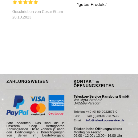
"gutes Produkt"
Geschrieben von Cesar G. am
20.10.2023
ZAHLUNGSWEISEN
KONTAKT &
ÖFFNUNGSZEITEN
Teleskop-Service Ransburg GmbH
Von-Myra-Straße 8
D-85599 Parsdorf
Telefon: +49 (0) 89-9922875-0

Fax:       +49 (0) 89-9922875-99

Email:    
info@teleskop-service.de
Bitte beachten: Das sind die in
unserem Shop verfügbaren
Telefonische Öffnungszeiten:
Zahlungsarten. Diese können je nach
Montag bis Freitag:
den Bedingungen / Berechtigungen
von denen im Bestellvorgang
09.00 - 12.00 / 13.00 - 16.00 Uhr