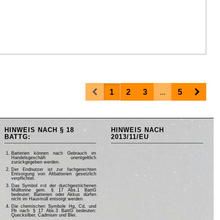
Prev
Next
1
2
3
...
5
HINWEIS NACH § 18
HINWEIS NACH
BATTG:
2013/11/EU
Batterien können nach Gebrauch im
Handelsgeschäft unentgeltlich
zurückgegeben werden.
Der Endnutzer ist zur fachgerechten
Entsorgung von Altbatterien gesetzlich
verpflichtet.
Das Symbol mit der durchgestrichenen
Mülltonne gem. § 17 Abs.1 BattG
bedeutet: Batterien oder Akkus dürfen
nicht im Hausmüll entsorgt werden.
Die chemischen Symbole Hg, Cd, und
Pb nach § 17 Abs.3 BattG bedeuten:
Quecksilber, Cadmium und Blei.