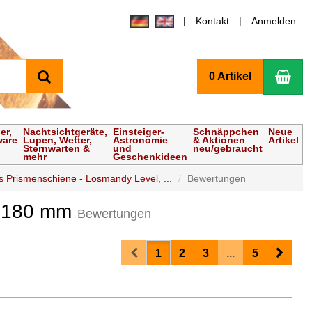
Kontakt
Anmelden
Suchen
Wa
0 Artikel
er,
Nachtsichtgeräte,
Einsteiger-
Schnäppchen
Neue
ware
Lupen, Wetter,
Astronomie
& Aktionen
Artikel
Sternwarten &
und
neu/gebraucht
mehr
Geschenkideen
s Prismenschiene - Losmandy Level, ...
Bewertungen
e 180 mm
Bewertungen
Prev
Next
1
2
3
...
5