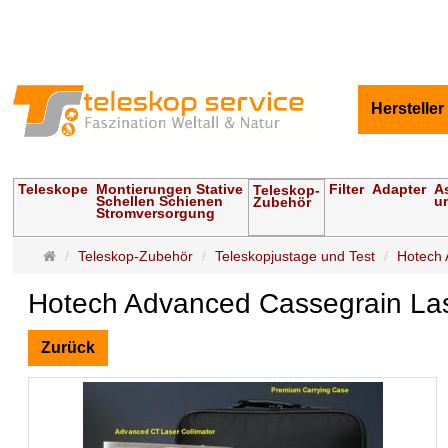
Hersteller
Teleskope
Montierungen Stative
Filter
Adapter
A
Teleskop-
Schellen Schienen
u
Zubehör
Stromversorgung
Startseite
Teleskop-Zubehör
Teleskopjustage und Test
Hotech 
Hotech Advanced Cassegrain Lase
Zurück