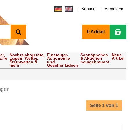
Kontakt
Anmelden
Suchen
Wa
0 Artikel
er,
Nachtsichtgeräte,
Einsteiger-
Schnäppchen
Neue
ware
Lupen, Wetter,
Astronomie
& Aktionen
Artikel
Sternwarten &
und
neu/gebraucht
mehr
Geschenkideen
ngen
Seite 1 von 1