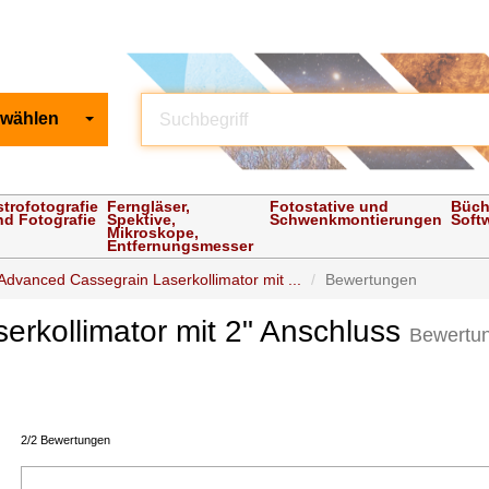
 wählen
strofotografie
Ferngläser,
Fotostative und
Büch
nd Fotografie
Spektive,
Schwenkmontierungen
Soft
Mikroskope,
Entfernungsmesser
Advanced Cassegrain Laserkollimator mit ...
Bewertungen
rkollimator mit 2" Anschluss
Bewertu
2/2 Bewertungen