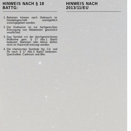
HINWEIS NACH § 18
HINWEIS NACH
BATTG:
2013/11/EU
Batterien können nach Gebrauch im
Handelsgeschäft unentgeltlich
zurückgegeben werden.
Der Endnutzer ist zur fachgerechten
Entsorgung von Altbatterien gesetzlich
verpflichtet.
Das Symbol mit der durchgestrichenen
Mülltonne gem. § 17 Abs.1 BattG
bedeutet: Batterien oder Akkus dürfen
nicht im Hausmüll entsorgt werden.
Die chemischen Symbole Hg, Cd, und
Pb nach § 17 Abs.3 BattG bedeuten:
Quecksilber, Cadmium und Blei.