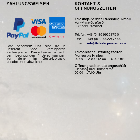
ZAHLUNGSWEISEN
KONTAKT &
ÖFFNUNGSZEITEN
Teleskop-Service Ransburg GmbH
Von-Myra-Straße 8
D-85599 Parsdorf
Telefon: +49 (0) 89-9922875-0

Fax:       +49 (0) 89-9922875-99

Email:    
info@teleskop-service.de
Bitte beachten: Das sind die in
unserem Shop verfügbaren
Telefonische Öffnungszeiten:
Zahlungsarten. Diese können je nach
Montag bis Freitag:
den Bedingungen / Berechtigungen
von denen im Bestellvorgang
09.00 - 12.00 / 13.00 - 16.00 Uhr
angebotenen abweichen.
Öffnungszeiten Ladengeschäft:
Dienstag und Donnerstag
09:00 - 17:00 Uhr