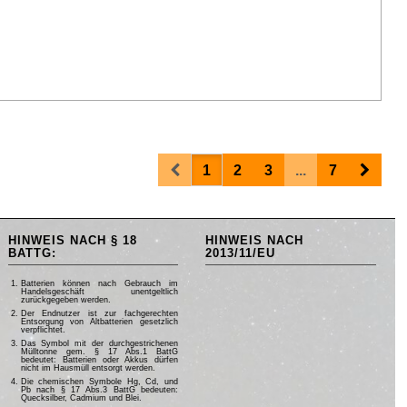
Prev
Next
1
2
3
...
7
HINWEIS NACH § 18
HINWEIS NACH
BATTG:
2013/11/EU
Batterien können nach Gebrauch im
Handelsgeschäft unentgeltlich
zurückgegeben werden.
Der Endnutzer ist zur fachgerechten
Entsorgung von Altbatterien gesetzlich
verpflichtet.
Das Symbol mit der durchgestrichenen
Mülltonne gem. § 17 Abs.1 BattG
bedeutet: Batterien oder Akkus dürfen
nicht im Hausmüll entsorgt werden.
Die chemischen Symbole Hg, Cd, und
Pb nach § 17 Abs.3 BattG bedeuten:
Quecksilber, Cadmium und Blei.