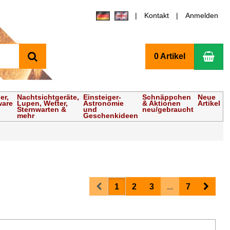
Kontakt
Anmelden
Suchen
Wa
0 Artikel
er,
Nachtsichtgeräte,
Einsteiger-
Schnäppchen
Neue
ware
Lupen, Wetter,
Astronomie
& Aktionen
Artikel
Sternwarten &
und
neu/gebraucht
mehr
Geschenkideen
Prev
Next
1
2
3
...
7