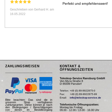
Perfekt und empfehlenswert!
Geschrieben von Gerhard H. am
16.05.2022
ZAHLUNGSWEISEN
KONTAKT &
ÖFFNUNGSZEITEN
Teleskop-Service Ransburg GmbH
Von-Myra-Straße 8
D-85599 Parsdorf
Telefon: +49 (0) 89-9922875-0

Fax:       +49 (0) 89-9922875-99

Email:    
info@teleskop-service.de
Bitte beachten: Das sind die in
unserem Shop verfügbaren
Telefonische Öffnungszeiten:
Zahlungsarten. Diese können je nach
Montag bis Freitag:
den Bedingungen / Berechtigungen
von denen im Bestellvorgang
09.00 - 12.00 / 13.00 - 16.00 Uhr