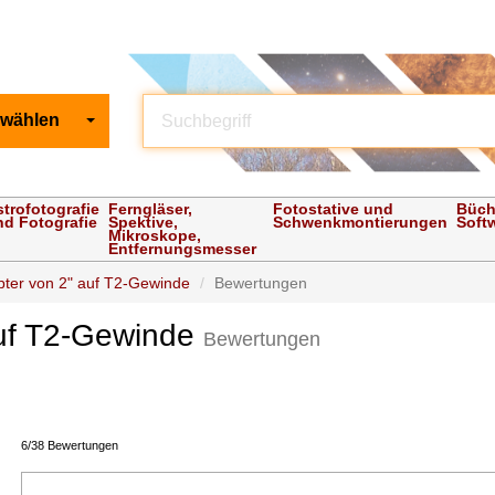
 wählen
strofotografie
Ferngläser,
Fotostative und
Büch
nd Fotografie
Spektive,
Schwenkmontierungen
Soft
Mikroskope,
Entfernungsmesser
pter von 2" auf T2-Gewinde
Bewertungen
auf T2-Gewinde
Bewertungen
6/38 Bewertungen