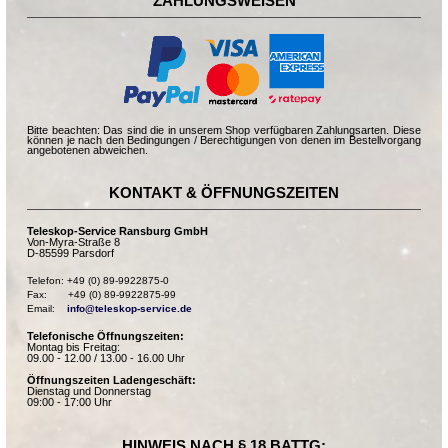
ZAHLUNGSWEISEN
Bitte beachten: Das sind die in unserem Shop verfügbaren Zahlungsarten. Diese
können je nach den Bedingungen / Berechtigungen von denen im Bestellvorgang
angebotenen abweichen.
KONTAKT & ÖFFNUNGSZEITEN
Teleskop-Service Ransburg GmbH
Von-Myra-Straße 8
D-85599 Parsdorf
Telefon: +49 (0) 89-9922875-0

Fax:       +49 (0) 89-9922875-99

Email:    
info@teleskop-service.de
Telefonische Öffnungszeiten:
Montag bis Freitag:
09.00 - 12.00 / 13.00 - 16.00 Uhr
Öffnungszeiten Ladengeschäft:
Dienstag und Donnerstag
09:00 - 17:00 Uhr
HINWEIS NACH § 18 BATTG: