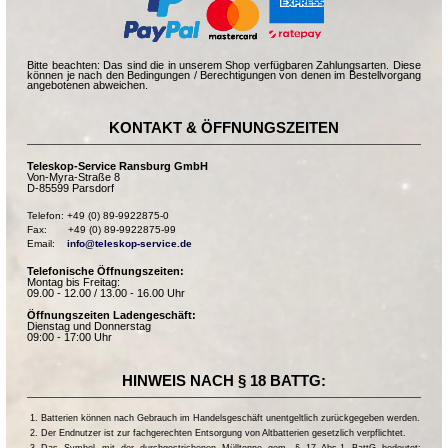
Bitte beachten: Das sind die in unserem Shop verfügbaren Zahlungsarten. Diese
können je nach den Bedingungen / Berechtigungen von denen im Bestellvorgang
angebotenen abweichen.
KONTAKT & ÖFFNUNGSZEITEN
Teleskop-Service Ransburg GmbH
Von-Myra-Straße 8
D-85599 Parsdorf
Telefon: +49 (0) 89-9922875-0

Fax:       +49 (0) 89-9922875-99

Email:    
info@teleskop-service.de
Telefonische Öffnungszeiten:
Montag bis Freitag:
09.00 - 12.00 / 13.00 - 16.00 Uhr
Öffnungszeiten Ladengeschäft:
Dienstag und Donnerstag
09:00 - 17:00 Uhr
HINWEIS NACH § 18 BATTG:
Batterien können nach Gebrauch im Handelsgeschäft unentgeltlich zurückgegeben werden.
Der Endnutzer ist zur fachgerechten Entsorgung von Altbatterien gesetzlich verpflichtet.
Das Symbol mit der durchgestrichenen Mülltonne gem. § 17 Abs.1 BattG bedeutet: