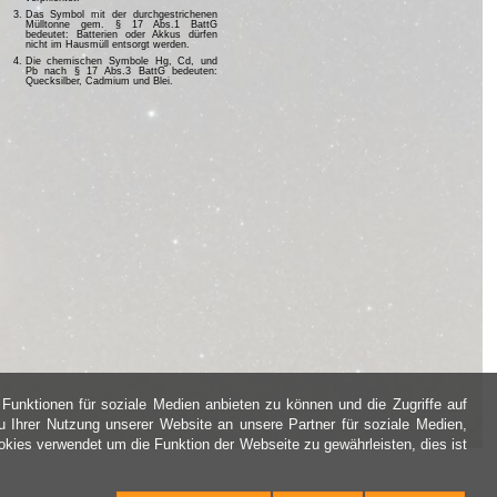
Das Symbol mit der durchgestrichenen
Mülltonne gem. § 17 Abs.1 BattG
bedeutet: Batterien oder Akkus dürfen
nicht im Hausmüll entsorgt werden.
Die chemischen Symbole Hg, Cd, und
Pb nach § 17 Abs.3 BattG bedeuten:
Quecksilber, Cadmium und Blei.
Funktionen für soziale Medien anbieten zu können und die Zugriffe auf
 Ihrer Nutzung unserer Website an unsere Partner für soziale Medien,
kies verwendet um die Funktion der Webseite zu gewährleisten, dies ist