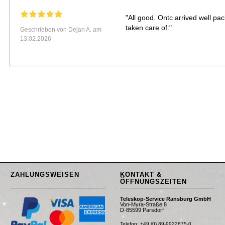
"All good. Ontc arrived well pa
taken care of:"
Geschrieben von Dejan A. am
13.02.2026
ZAHLUNGSWEISEN
KONTAKT &
ÖFFNUNGSZEITEN
Teleskop-Service Ransburg GmbH
Von-Myra-Straße 8
D-85599 Parsdorf
Telefon: +49 (0) 89-9922875-0
