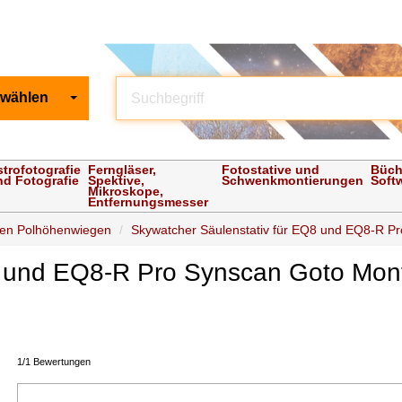
 wählen
strofotografie
Ferngläser,
Fotostative und
Büch
nd Fotografie
Spektive,
Schwenkmontierungen
Soft
Mikroskope,
Entfernungsmesser
ulen Polhöhenwiegen
Skywatcher Säulenstativ für EQ8 und EQ8-R Pro
Q8 und EQ8-R Pro Synscan Goto Mo
1/1 Bewertungen