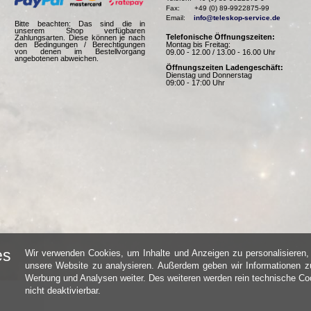
Fax:       +49 (0) 89-9922875-99

Email:    
info@teleskop-service.de
Bitte beachten: Das sind die in
unserem Shop verfügbaren
Telefonische Öffnungszeiten:
Zahlungsarten. Diese können je nach
Montag bis Freitag:
den Bedingungen / Berechtigungen
von denen im Bestellvorgang
09.00 - 12.00 / 13.00 - 16.00 Uhr
angebotenen abweichen.
Öffnungszeiten Ladengeschäft:
Dienstag und Donnerstag
09:00 - 17:00 Uhr
es
Wir verwenden Cookies, um Inhalte und Anzeigen zu personalisieren, 
unsere Website zu analysieren. Außerdem geben wir Informationen zu
Werbung und Analysen weiter. Des weiteren werden rein technische Coo
nicht deaktivierbar.