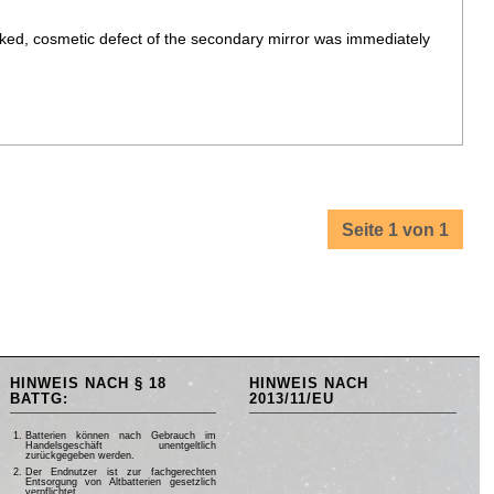
cked, cosmetic defect of the secondary mirror was immediately
Seite 1 von 1
HINWEIS NACH § 18
HINWEIS NACH
BATTG:
2013/11/EU
Batterien können nach Gebrauch im
Handelsgeschäft unentgeltlich
zurückgegeben werden.
Der Endnutzer ist zur fachgerechten
Entsorgung von Altbatterien gesetzlich
verpflichtet.