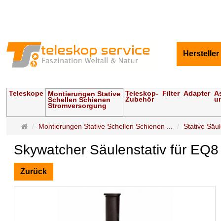
Hersteller
Teleskope
Teleskop-
Filter
Adapter
A
Montierungen Stative
Zubehör
u
Schellen Schienen
Stromversorgung
Startseite
Montierungen Stative Schellen Schienen ...
Stative Sä
Skywatcher Säulenstativ für E
Zurück