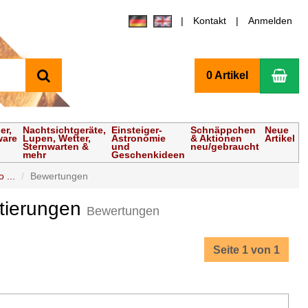
Kontakt
Anmelden
Suchen
Wa
0 Artikel
er,
Nachtsichtgeräte,
Einsteiger-
Schnäppchen
Neue
ware
Lupen, Wetter,
Astronomie
& Aktionen
Artikel
Sternwarten &
und
neu/gebraucht
mehr
Geschenkideen
 ...
Bewertungen
ntierungen
Bewertungen
Seite 1 von 1