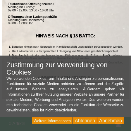
Telefonische Öffnungszeiten:
Montag bis Freitag:
09.00 - 12.00 / 13.00 - 16.00 Uhr
Öffnungszeiten Ladengeschäft:
Dienstag und Donnerstag
09:00 - 17:00 Uhr
HINWEIS NACH § 18 BATTG:
Batterien können nach Gebrauch im Handelsgeschäft unentgeltlich zurückgegeben werden.
Der Endnutzer ist zur fachgerechten Entsorgung von Altbatterien gesetzlich verpflichtet.
Das Symbol mit der durchgestrichenen Mülltonne gem. § 17 Abs.1 BattG bedeutet:
Batterien oder Akkus dürfen nicht im Hausmüll entsorgt werden.
Die chemischen Symbole Hg, Cd, und Pb nach § 17 Abs.3 BattG bedeuten: Quecksilber,
Zustimmung zur Verwendung von
Cadmium und Blei.
Cookies
HINWEIS NACH 2013/11/EU
Wir verwenden Cookies, um Inhalte und Anzeigen zu personalisieren,
Funktionen für soziale Medien anbieten zu können und die Zugriffe
auf unsere Website zu analysieren. Außerdem geben wir
Informationen zu Ihrer Nutzung unserer Website an unsere Partner für
soziale Medien, Werbung und Analysen weiter. Des weiteren werden
rein technische Cookies verwendet um die Funktion der Webseite zu
gewährleisten, dies ist nicht deaktivierbar.
Ablehnen
Annehmen
Weitere Informationen
Wa
0 Artikel