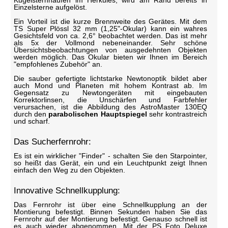
Kugelsternhaufen im Herkules, wird am Rand bereits in
Einzelsterne aufgelöst.
Ein Vorteil ist die kurze Brennweite des Gerätes. Mit dem
TS Super Plössl 32 mm (1,25"-Okular) kann ein wahres
Gesichtsfeld von ca. 2,6° beobachtet werden. Das ist mehr
als 5x der Vollmond nebeneinander. Sehr schöne
Übersichtsbeobachtungen von ausgedehnten Objekten
werden möglich. Das Okular bieten wir Ihnen im Bereich
"empfohlenes Zubehör" an.
Die sauber gefertigte lichtstarke Newtonoptik bildet aber
auch Mond und Planeten mit hohem Kontrast ab. Im
Gegensatz zu Newtongeräten mit eingebauten
Korrektorlinsen, die Unschärfen und Farbfehler
verursachen, ist die Abbildung des AstroMaster 130EQ
durch den
parabolischen Hauptspiegel
sehr kontrastreich
und scharf.
Das Sucherfernrohr:
Es ist ein wirklicher "Finder" - schalten Sie den Starpointer,
so heißt das Gerät, ein und ein Leuchtpunkt zeigt Ihnen
einfach den Weg zu den Objekten.
Innovative Schnellkupplung:
Das Fernrohr ist über eine Schnellkupplung an der
Montierung befestigt. Binnen Sekunden haben Sie das
Fernrohr auf der Montierung befestigt. Genauso schnell ist
es auch wieder abgenommen. Mit der PS Foto Deluxe