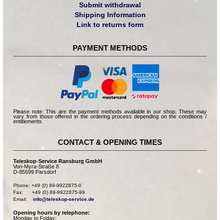
Submit withdrawal
Shipping Information
Link to returns form
PAYMENT METHODS
Please note: This are the payment methods available in our shop. These may
vary from those offered in the ordering process depending on the conditions /
entitlements.
CONTACT & OPENING TIMES
Teleskop-Service Ransburg GmbH
Von-Myra-Straße 8
D-85599 Parsdorf
Phone: +49 (0) 89-9922875-0

Fax:      +49 (0) 89-9922875-99

Email:    
info@teleskop-service.de
Opening hours by telephone:
Monday to Friday: