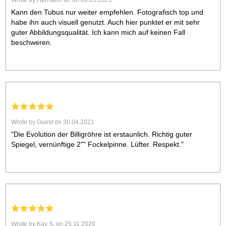
Wrote by Hermann M. on 06.05.2021
Kann den Tubus nur weiter empfehlen. Fotografisch top und
habe ihn auch visuell genutzt. Auch hier punktet er mit sehr
guter Abbildungsqualität. Ich kann mich auf keinen Fall
beschweren.
Wrote by Guest on 30.04.2021
"Die Evolution der Billigröhre ist erstaunlich. Richtig guter
Spiegel, vernünftige 2"" Fockelpinne. Lüfter. Respekt."
Wrote by Kay S. on 25.11.2020