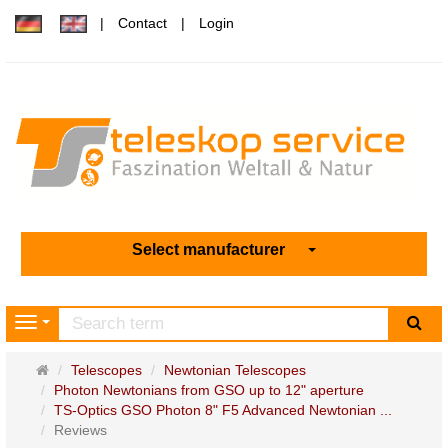
Contact
Login
Select manufacturer
sea
Navigation
Main
Telescopes
Newtonian Telescopes
page
Photon Newtonians from GSO up to 12" aperture
TS-Optics GSO Photon 8" F5 Advanced Newtonian ...
Reviews