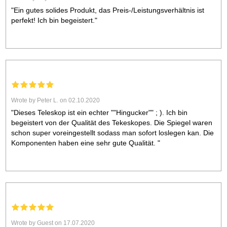
"Ein gutes solides Produkt, das Preis-/Leistungsverhältnis ist
perfekt! Ich bin begeistert."
Wrote by Peter L. on 02.10.2020
"Dieses Teleskop ist ein echter ""Hingucker"" ; ). Ich bin
begeistert von der Qualität des Tekeskopes. Die Spiegel waren
schon super voreingestellt sodass man sofort loslegen kan. Die
Komponenten haben eine sehr gute Qualität. "
Wrote by Guest on 17.07.2020