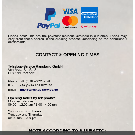
Please note: This are the payment methods available in our shop. These may
vary from those offered in the ordering process depending on the conditions /
entitlements.
CONTACT & OPENING TIMES
Teleskop-Service Ransburg GmbH
Von-Myra-Straße 8
D-85599 Parsdorf
Phone: +49 (0) 89-9922875-0

Fax:      +49 (0) 89-9922875-99

Email:    
info@teleskop-service.de
Opening hours by telephone:
Monday to Friday:
09.00 - 12.00 am / 1.00 - 4.00 pm
Store opening hours:
Tuesday and Thursday:
09.00 am - 5.00 pm
NOTE ACCORDING TO § 18 BATTG: