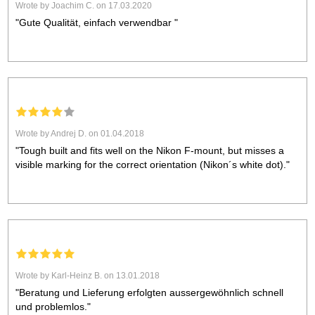
Wrote by Joachim C. on 17.03.2020
"Gute Qualität, einfach verwendbar "
Wrote by Andrej D. on 01.04.2018
"Tough built and fits well on the Nikon F-mount, but misses a
visible marking for the correct orientation (Nikon´s white dot)."
Wrote by Karl-Heinz B. on 13.01.2018
"Beratung und Lieferung erfolgten aussergewöhnlich schnell
und problemlos."