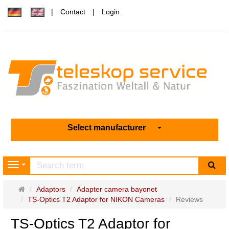
Contact
Login
Select manufacturer
sea
Navigation
Main
Adaptors
Adapter camera bayonet
page
TS-Optics T2 Adaptor for NIKON Cameras
Reviews
TS-Optics T2 Adaptor for