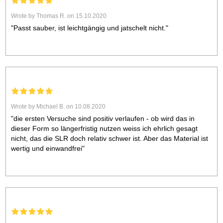
Wrote by Thomas R. on 15.10.2020
"Passt sauber, ist leichtgängig und jatschelt nicht."
Wrote by Michael B. on 10.08.2020
"die ersten Versuche sind positiv verlaufen - ob wird das in
dieser Form so längerfristig nutzen weiss ich ehrlich gesagt
nicht, das die SLR doch relativ schwer ist. Aber das Material ist
wertig und einwandfrei"