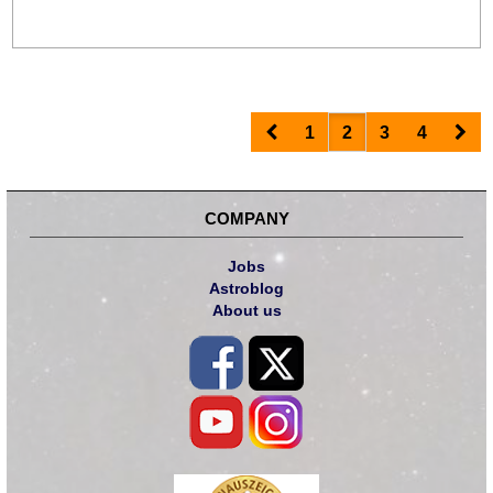
Prev
Nex
1
2
3
4
COMPANY
Jobs
Astroblog
About us