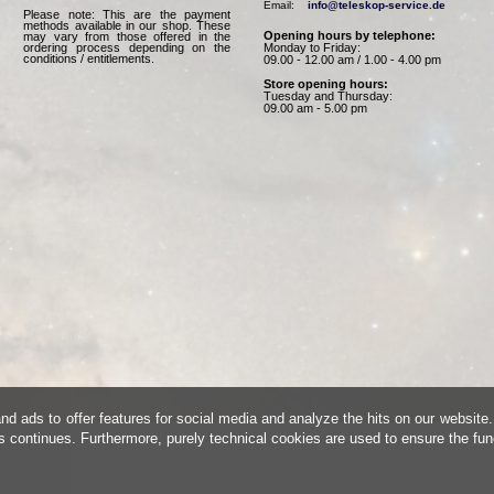
Email:    
info@teleskop-service.de
Please note: This are the payment
methods available in our shop. These
Opening hours by telephone:
may vary from those offered in the
Monday to Friday:
ordering process depending on the
conditions / entitlements.
09.00 - 12.00 am / 1.00 - 4.00 pm
Store opening hours:
Tuesday and Thursday:
09.00 am - 5.00 pm
d ads to offer features for social media and analyze the hits on our website.
is continues. Furthermore, purely technical cookies are used to ensure the fun