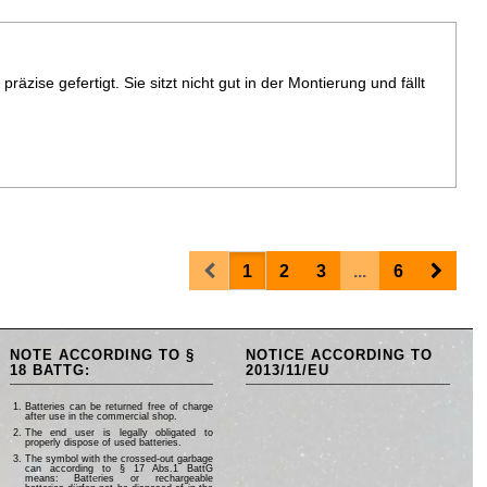
räzise gefertigt. Sie sitzt nicht gut in der Montierung und fällt
Prev
Next
1
2
3
...
6
NOTE ACCORDING TO §
NOTICE ACCORDING TO
18 BATTG:
2013/11/EU
Batteries can be returned free of charge
after use in the commercial shop.
The end user is legally obligated to
properly dispose of used batteries.
The symbol with the crossed-out garbage
can according to § 17 Abs.1 BattG
means: Batteries or rechargeable