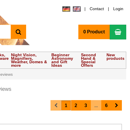
Contact
Login
search
Sho
0 Product
ks,
Night Vision,
Beginner
Second
New
tware
Magnifiers,
Astronomy
Hand &
products
Weather, Domes &
and Gift
Special
more
Ideas
Offers
eviews
views
Prev
Next
1
2
3
...
6