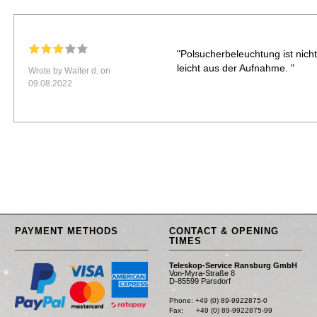
"Polsucherbeleuchtung ist nicht p
leicht aus der Aufnahme. "
Wrote by Walter d. on
09.08.2022
PAYMENT METHODS
CONTACT & OPENING
TIMES
Teleskop-Service Ransburg GmbH
Von-Myra-Straße 8
D-85599 Parsdorf
Phone: +49 (0) 89-9922875-0

Fax:      +49 (0) 89-9922875-99
