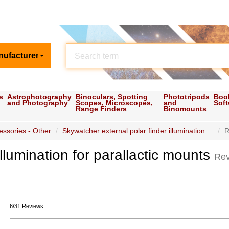
nufacturer
s
Astrophotography
Binoculars, Spotting
Phototripods
Boo
and Photography
Scopes, Microscopes,
and
Sof
Range Finders
Binomounts
ssories - Other
Skywatcher external polar finder illumination ...
R
llumination for parallactic mounts
Re
6/31 Reviews