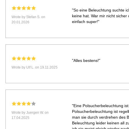
"So eine Beleuchtung suchte i
keine hat. War mir nicht sicher
Wrote by Stefan S. on
einfach super!"
20.01.2026
"Alles bestens!"
Wrote by Ulf L. on 19.11.2025
"Eine Polsucherbeleuchtung ist 
Polsucherbeleuchtung ist regel
Wrote by Juergen W. on
man sie durch verdrehen des Ba
17.04.2025
Beleuchtung leider keinen all z
ich sie meist gleich wieder na