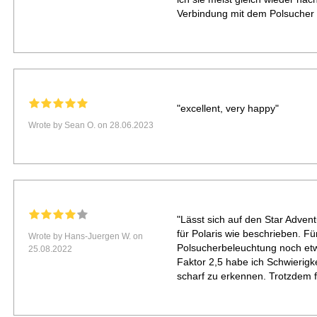
Verbindung mit dem Polsucher er
"excellent, very happy"
Wrote by Sean O. on 28.06.2023
"Lässt sich auf den Star Adven
für Polaris wie beschrieben. F
Wrote by Hans-Juergen W. on
Polsucherbeleuchtung noch etw
25.08.2022
Faktor 2,5 habe ich Schwierigke
scharf zu erkennen. Trotzdem fu