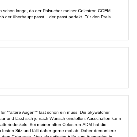
ch schon lange, da der Polsucher meiner Celestron CGEM
 ob der überhaupt passt....der passt perfekt. Für den Preis
für ""ältere Augen"" fast schon ein muss. Die Skywatcher
bar und lässt sich je nach Wunsch einstellen. Ausschalten kann
tteriedeckels. Bei meiner alten Celestron-ADM hat die
u festen Sitz und fällt daher gerne mal ab. Daher demontiere
ch dem Gebrauch. Aber als optische Hilfe zum Ausnorden in