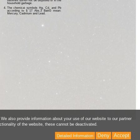
batteries dürfen not be disposed of in the
household garbage.
The chemical symbols Hg, Cd, and Pb
according to § 17 Abs.3 BattG mean:
Mercury, Cadmium and Lead.
 We also provide information about your use of our website to our partner
ctionality of the website, these cannot be deactivated.
Deny
Accept
Detailed Information