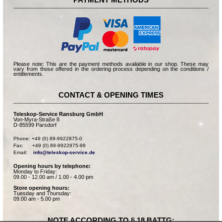
Please note: This are the payment methods available in our shop. These may
vary from those offered in the ordering process depending on the conditions /
entitlements.
CONTACT & OPENING TIMES
Teleskop-Service Ransburg GmbH
Von-Myra-Straße 8
D-85599 Parsdorf
Phone: +49 (0) 89-9922875-0

Fax:      +49 (0) 89-9922875-99

Email:    
info@teleskop-service.de
Opening hours by telephone:
Monday to Friday:
09.00 - 12.00 am / 1.00 - 4.00 pm
Store opening hours:
Tuesday and Thursday:
09.00 am - 5.00 pm
NOTE ACCORDING TO § 18 BATTG: