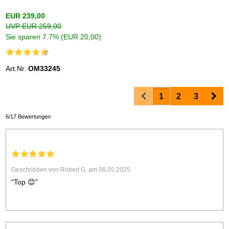
EUR 239,00
UVP EUR 259,00
Sie sparen 7.7% (EUR 20,00)
Art.Nr.
OM33245
Prev
Nex
1
2
3
6/17 Bewertungen
Geschrieben von Robert G. am 08.05.2025
"Top 😊"