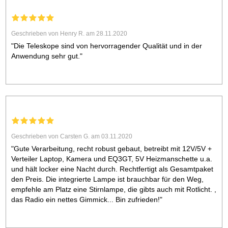
Geschrieben von Henry R. am 28.11.2020
"Die Teleskope sind von hervorragender Qualität und in der
Anwendung sehr gut."
Geschrieben von Carsten G. am 03.11.2020
"Gute Verarbeitung, recht robust gebaut, betreibt mit 12V/5V +
Verteiler Laptop, Kamera und EQ3GT, 5V Heizmanschette u.a.
und hält locker eine Nacht durch. Rechtfertigt als Gesamtpaket
den Preis. Die integrierte Lampe ist brauchbar für den Weg,
empfehle am Platz eine Stirnlampe, die gibts auch mit Rotlicht. ,
das Radio ein nettes Gimmick... Bin zufrieden!"