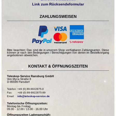
Link zum Rücksendeformular
ZAHLUNGSWEISEN
Bitte beachten: Das sind die in unserem Shop verfügbaren Zahlungsarten. Diese
können je nach den Bedingungen / Berechtigungen von denen im Bestellvorgang
angebotenen abweichen.
KONTAKT & ÖFFNUNGSZEITEN
Teleskop-Service Ransburg GmbH
Von-Myra-Straße 8
D-85599 Parsdorf
Telefon: +49 (0) 89-9922875-0

Fax:       +49 (0) 89-9922875-99

Email:    
info@teleskop-service.de
Telefonische Öffnungszeiten:
Montag bis Freitag:
09.00 - 12.00 / 13.00 - 16.00 Uhr
Öffnungszeiten Ladengeschäft: