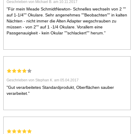
Geschrieben von Michael B. am 10.11.2017
"Für mein Meade SchmidtNewton- Schnelles wechseln von 2 ""
auf 1-1/4"" Okulare. Sehr angenehmes ""Beobachten"" in kalten
Nächten - nicht immer die Alten Adapter wegschrauben zu
müssen - von 2"" auf 1 -1/4 Okulare. Vorallem eine
Passgenauigkeit - kein Okular ""schlackert"" herum."
Geschrieben von Stephan K. am 05.04.2017
"Gut verarbeitetes Standardprodukt, Oberflächen sauber
verarbeitet."