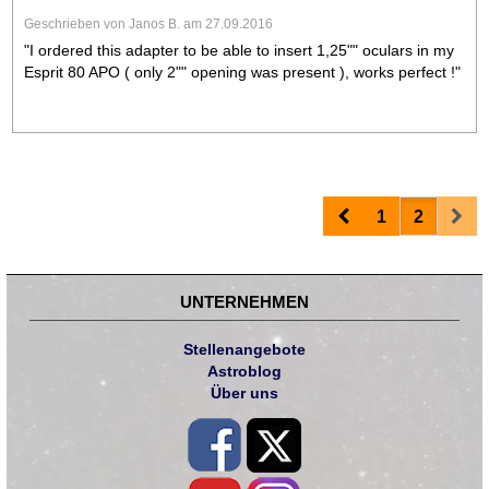
Geschrieben von Janos B. am 27.09.2016
"I ordered this adapter to be able to insert 1,25"" oculars in my
Esprit 80 APO ( only 2"" opening was present ), works perfect !"
Prev
Nex
1
2
UNTERNEHMEN
Stellenangebote
Astroblog
Über uns