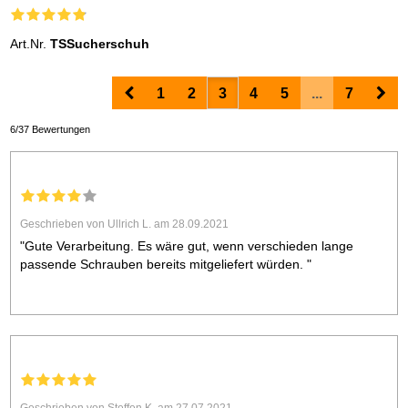
Art.Nr.
TSSucherschuh
Prev
Nex
1
2
3
4
5
...
7
6/37 Bewertungen
Geschrieben von Ullrich L. am 28.09.2021
"Gute Verarbeitung. Es wäre gut, wenn verschieden lange
passende Schrauben bereits mitgeliefert würden. "