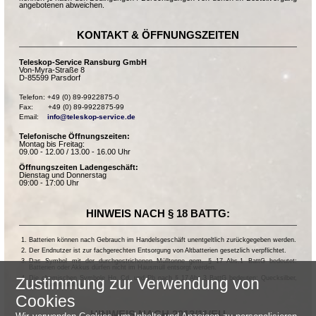
angebotenen abweichen.
KONTAKT & ÖFFNUNGSZEITEN
Teleskop-Service Ransburg GmbH
Von-Myra-Straße 8
D-85599 Parsdorf
Telefon: +49 (0) 89-9922875-0

Fax:       +49 (0) 89-9922875-99

Email:    
info@teleskop-service.de
Telefonische Öffnungszeiten:
Montag bis Freitag:
09.00 - 12.00 / 13.00 - 16.00 Uhr
Öffnungszeiten Ladengeschäft:
Dienstag und Donnerstag
09:00 - 17:00 Uhr
HINWEIS NACH § 18 BATTG:
Batterien können nach Gebrauch im Handelsgeschäft unentgeltlich zurückgegeben werden.
Der Endnutzer ist zur fachgerechten Entsorgung von Altbatterien gesetzlich verpflichtet.
Das Symbol mit der durchgestrichenen Mülltonne gem. § 17 Abs.1 BattG bedeutet:
Batterien oder Akkus dürfen nicht im Hausmüll entsorgt werden.
Die chemischen Symbole Hg, Cd, und Pb nach § 17 Abs.3 BattG bedeuten: Quecksilber,
Zustimmung zur Verwendung von
Cadmium und Blei.
Cookies
HINWEIS NACH 2013/11/EU