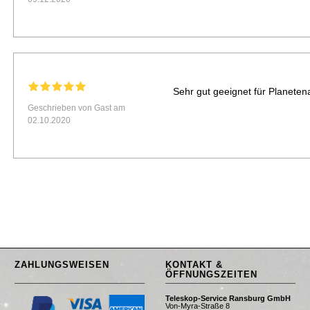
Sehr gut geeignet für Planet
Geschrieben von Gast am
02.10.2020
ZAHLUNGSWEISEN
KONTAKT &
ÖFFNUNGSZEITEN
Teleskop-Service Ransburg GmbH
Von-Myra-Straße 8