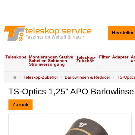
Hersteller
Teleskope
Montierungen Stative
Filter
Adapter
A
Teleskop-
Schellen Schienen
u
Zubehör
Stromversorgung
Startseite
Teleskop-Zubehör
Barlowlinsen & Reducer
TS-Optics
TS-Optics 1,25" APO Barlowlinse
Zurück