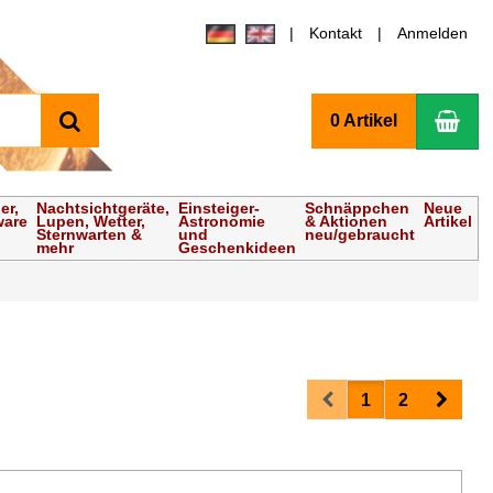
Kontakt
Anmelden
Suchen
Wa
0 Artikel
er,
Nachtsichtgeräte,
Einsteiger-
Schnäppchen
Neue
ware
Lupen, Wetter,
Astronomie
& Aktionen
Artikel
Sternwarten &
und
neu/gebraucht
mehr
Geschenkideen
Prev
Next
1
2