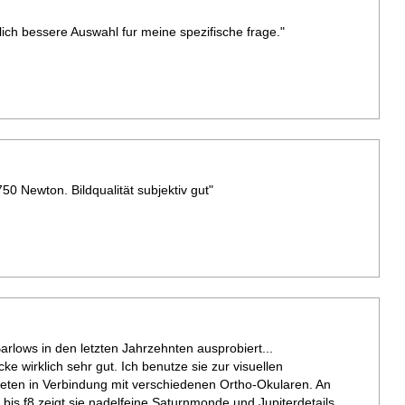
ich bessere Auswahl fur meine spezifische frage."
50 Newton. Bildqualität subjektiv gut"
rlows in den letzten Jahrzehnten ausprobiert...
ke wirklich sehr gut. Ich benutze sie zur visuellen
eten in Verbindung mit verschiedenen Ortho-Okularen. An
bis f8 zeigt sie nadelfeine Saturnmonde und Jupiterdetails