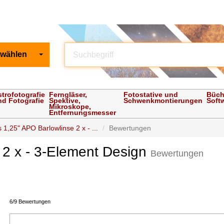
 wählen
strofotografie
Ferngläser,
Fotostative und
Büch
nd Fotografie
Spektive,
Schwenkmontierungen
Soft
Mikroskope,
Entfernungsmesser
 1,25" APO Barlowlinse 2 x - ...
Bewertungen
 2 x - 3-Element Design
Bewertungen
6/9 Bewertungen