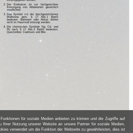
Der Endnutzer ist zur fachgerechten
Entsorgung von Altbatterien gesetzlich
verpflichtet.
Das Symbol mit der durchgestrichenen
Mülltonne gem. § 17 Abs.1 BattG
bedeutet: Batterien oder Akkus dürfen
nicht im Hausmüll entsorgt werden.
Die chemischen Symbole Hg, Cd, und
Pb nach § 17 Abs.3 BattG bedeuten:
Quecksilber, Cadmium und Blei.
Funktionen für soziale Medien anbieten zu können und die Zugriffe auf
 Ihrer Nutzung unserer Website an unsere Partner für soziale Medien,
kies verwendet um die Funktion der Webseite zu gewährleisten, dies ist