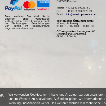
D-85599 Parsdorf
Telefon: +49 (0) 89-9922875-0

Fax:       +49 (0) 89-9922875-99

Email:    
info@teleskop-service.de
Bitte beachten: Das sind die in
unserem Shop verfügbaren
Telefonische Öffnungszeiten:
Zahlungsarten. Diese können je nach
Montag bis Freitag:
den Bedingungen / Berechtigungen
von denen im Bestellvorgang
09.00 - 12.00 / 13.00 - 16.00 Uhr
angebotenen abweichen.
Öffnungszeiten Ladengeschäft:
Dienstag und Donnerstag
09:00 - 17:00 Uhr
es
Wir verwenden Cookies, um Inhalte und Anzeigen zu personalisieren, 
unsere Website zu analysieren. Außerdem geben wir Informationen zu
Werbung und Analysen weiter. Des weiteren werden rein technische Coo