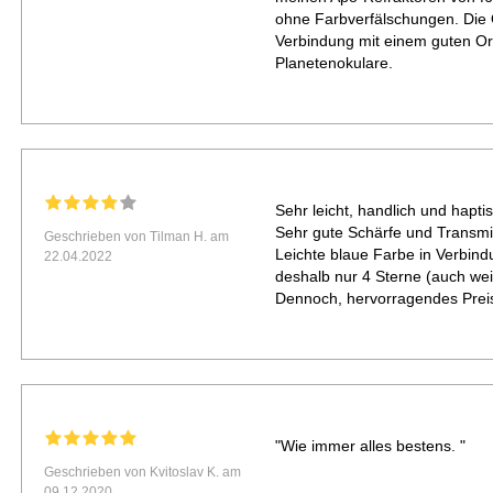
ohne Farbverfälschungen. Die O
Verbindung mit einem guten Ort
Planetenokulare.
Sehr leicht, handlich und haptis
Sehr gute Schärfe und Transmi
Geschrieben von Tilman H. am
Leichte blaue Farbe in Verbind
22.04.2022
deshalb nur 4 Sterne (auch weil
Dennoch, hervorragendes Preis-
"Wie immer alles bestens. "
Geschrieben von Kvitoslav K. am
09.12.2020