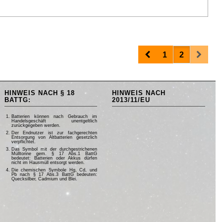
Prev
Next
1
2
HINWEIS NACH § 18
HINWEIS NACH
BATTG:
2013/11/EU
Batterien können nach Gebrauch im
Handelsgeschäft unentgeltlich
zurückgegeben werden.
Der Endnutzer ist zur fachgerechten
Entsorgung von Altbatterien gesetzlich
verpflichtet.
Das Symbol mit der durchgestrichenen
Mülltonne gem. § 17 Abs.1 BattG
bedeutet: Batterien oder Akkus dürfen
nicht im Hausmüll entsorgt werden.
Die chemischen Symbole Hg, Cd, und
Pb nach § 17 Abs.3 BattG bedeuten:
Quecksilber, Cadmium und Blei.