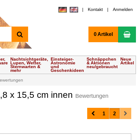
Kontakt
Anmelden
Suchen
Wa
0 Artikel
er,
Nachtsichtgeräte,
Einsteiger-
Schnäppchen
Neue
ware
Lupen, Wetter,
Astronomie
& Aktionen
Artikel
Sternwarten &
und
neu/gebraucht
mehr
Geschenkideen
ewertungen
7,8 x 15,5 cm innen
Bewertungen
Prev
Next
1
2