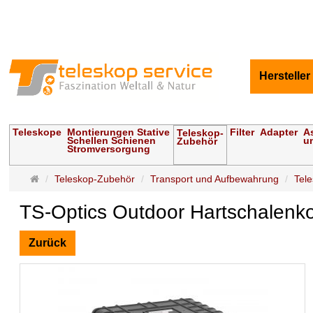
Hersteller
Teleskope
Montierungen Stative
Filter
Adapter
A
Teleskop-
Schellen Schienen
u
Zubehör
Stromversorgung
Startseite
Teleskop-Zubehör
Transport und Aufbewahrung
Tel
TS-Optics Outdoor Hartschalenkof
Zurück