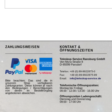
ZAHLUNGSWEISEN
KONTAKT &
ÖFFNUNGSZEITEN
Teleskop-Service Ransburg GmbH
Von-Myra-Straße 8
D-85599 Parsdorf
Telefon: +49 (0) 89-9922875-0

Fax:       +49 (0) 89-9922875-99

Email:    
info@teleskop-service.de
Bitte beachten: Das sind die in
unserem Shop verfügbaren
Telefonische Öffnungszeiten:
Zahlungsarten. Diese können je nach
Montag bis Freitag:
den Bedingungen / Berechtigungen
von denen im Bestellvorgang
09.00 - 12.00 / 13.00 - 16.00 Uhr
angebotenen abweichen.
Öffnungszeiten Ladengeschäft:
Dienstag und Donnerstag
09:00 - 17:00 Uhr