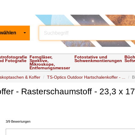
 wählen
strofotografie
Ferngläser,
Fotostative und
Büch
nd Fotografie
Spektive,
Schwenkmontierungen
Soft
Mikroskope,
Entfernungsmesser
eskoptaschen & Koffer
TS-Optics Outdoor Hartschalenkoffer - ...
B
fer - Rasterschaumstoff - 23,3 x 1
3/9 Bewertungen