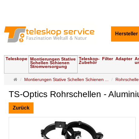
Hersteller
Teleskope
Teleskop-
Filter
Adapter
A
Montierungen Stative
Zubehör
u
Schellen Schienen
Stromversorgung
Startseite
Montierungen Stative Schellen Schienen ...
Rohrschell
TS-Optics Rohrschellen - Alumin
Zurück