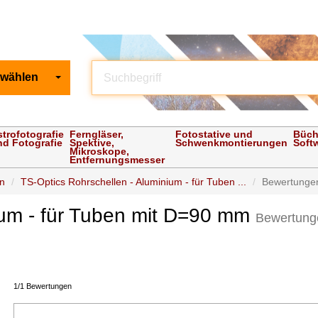
 wählen
strofotografie
Ferngläser,
Fotostative und
Büch
nd Fotografie
Spektive,
Schwenkmontierungen
Soft
Mikroskope,
Entfernungsmesser
en
TS-Optics Rohrschellen - Aluminium - für Tuben ...
Bewertunge
ium - für Tuben mit D=90 mm
Bewertung
1/1 Bewertungen