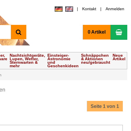
Kontakt
Anmelden
Suchen
Wa
0 Artikel
er,
Nachtsichtgeräte,
Einsteiger-
Schnäppchen
Neue
ware
Lupen, Wetter,
Astronomie
& Aktionen
Artikel
Sternwarten &
und
neu/gebraucht
mehr
Geschenkideen
n
en
Seite 1 von 1