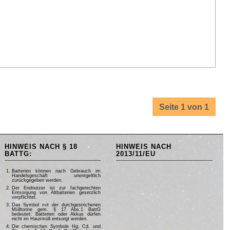
Seite 1 von 1
HINWEIS NACH § 18
HINWEIS NACH
BATTG:
2013/11/EU
Batterien können nach Gebrauch im
Handelsgeschäft unentgeltlich
zurückgegeben werden.
Der Endnutzer ist zur fachgerechten
Entsorgung von Altbatterien gesetzlich
verpflichtet.
Das Symbol mit der durchgestrichenen
Mülltonne gem. § 17 Abs.1 BattG
bedeutet: Batterien oder Akkus dürfen
nicht im Hausmüll entsorgt werden.
Die chemischen Symbole Hg, Cd, und