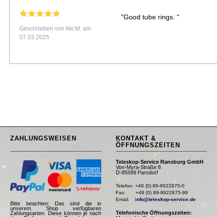
"Good tube rings. "
Geschrieben von Aki M. am
07.03.2025
ZAHLUNGSWEISEN
KONTAKT &
ÖFFNUNGSZEITEN
Teleskop-Service Ransburg GmbH
Von-Myra-Straße 8
D-85599 Parsdorf
Telefon: +49 (0) 89-9922875-0

Fax:       +49 (0) 89-9922875-99

Email:    
info@teleskop-service.de
Bitte beachten: Das sind die in
unserem Shop verfügbaren
Telefonische Öffnungszeiten:
Zahlungsarten. Diese können je nach