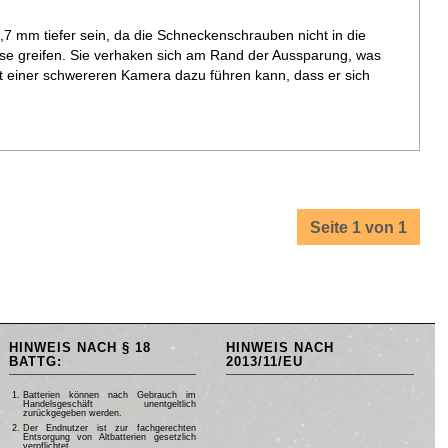
0,7 mm tiefer sein, da die Schneckenschrauben nicht in die
e greifen. Sie verhaken sich am Rand der Aussparung, was
t einer schwereren Kamera dazu führen kann, dass er sich
Seite 1 von 1
HINWEIS NACH § 18
HINWEIS NACH
BATTG:
2013/11/EU
Batterien können nach Gebrauch im
Handelsgeschäft unentgeltlich
zurückgegeben werden.
Der Endnutzer ist zur fachgerechten
Entsorgung von Altbatterien gesetzlich
verpflichtet.