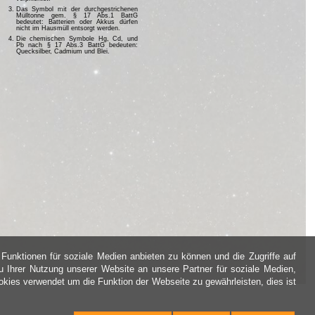
Das Symbol mit der durchgestrichenen
Mülltonne gem. § 17 Abs.1 BattG
bedeutet: Batterien oder Akkus dürfen
nicht im Hausmüll entsorgt werden.
Die chemischen Symbole Hg, Cd, und
Pb nach § 17 Abs.3 BattG bedeuten:
Quecksilber, Cadmium und Blei.
Funktionen für soziale Medien anbieten zu können und die Zugriffe auf
 Ihrer Nutzung unserer Website an unsere Partner für soziale Medien,
kies verwendet um die Funktion der Webseite zu gewährleisten, dies ist