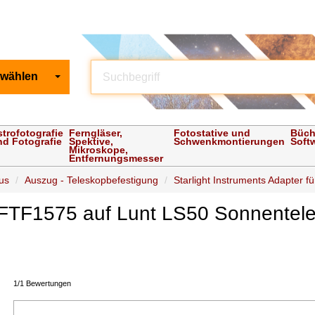
 wählen
strofotografie
Ferngläser,
Fotostative und
Büch
nd Fotografie
Spektive,
Schwenkmontierungen
Soft
Mikroskope,
Entfernungsmesser
us
Auszug - Teleskopbefestigung
Starlight Instruments Adapter f
ür FTF1575 auf Lunt LS50 Sonnente
1/1 Bewertungen