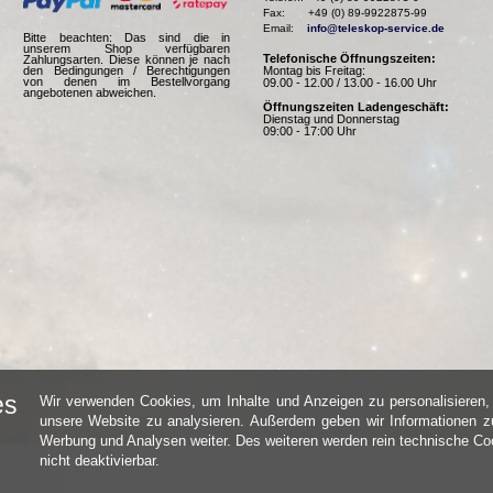
Fax:       +49 (0) 89-9922875-99

Email:    
info@teleskop-service.de
Bitte beachten: Das sind die in
unserem Shop verfügbaren
Telefonische Öffnungszeiten:
Zahlungsarten. Diese können je nach
Montag bis Freitag:
den Bedingungen / Berechtigungen
von denen im Bestellvorgang
09.00 - 12.00 / 13.00 - 16.00 Uhr
angebotenen abweichen.
Öffnungszeiten Ladengeschäft:
Dienstag und Donnerstag
09:00 - 17:00 Uhr
es
Wir verwenden Cookies, um Inhalte und Anzeigen zu personalisieren, 
unsere Website zu analysieren. Außerdem geben wir Informationen zu
Werbung und Analysen weiter. Des weiteren werden rein technische Coo
nicht deaktivierbar.