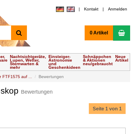
Kontakt
Anmelden
Suchen
Wa
0 Artikel
er,
Nachtsichtgeräte,
Einsteiger-
Schnäppchen
Neue
ware
Lupen, Wetter,
Astronomie
& Aktionen
Artikel
Sternwarten &
und
neu/gebraucht
mehr
Geschenkideen
ür FTF1575 auf ...
Bewertungen
leskop
Bewertungen
Seite 1 von 1