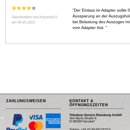
"Der Einlass im Adapter sollte 
Aussparung an der Auszugshüls
Geschrieben von Krzysztof G.
bei Belastung des Auszuges mi
am 06.05.2021
vom Adapter löst. "
ZAHLUNGSWEISEN
KONTAKT &
ÖFFNUNGSZEITEN
Teleskop-Service Ransburg GmbH
Von-Myra-Straße 8
D-85599 Parsdorf
Telefon: +49 (0) 89-9922875-0
