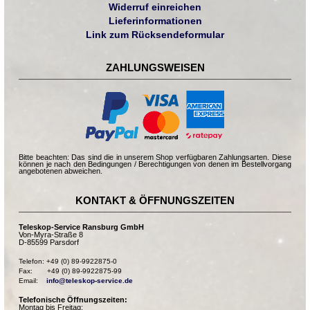
Widerruf einreichen
Lieferinformationen
Link zum Rücksendeformular
ZAHLUNGSWEISEN
Bitte beachten: Das sind die in unserem Shop verfügbaren Zahlungsarten. Diese
können je nach den Bedingungen / Berechtigungen von denen im Bestellvorgang
angebotenen abweichen.
KONTAKT & ÖFFNUNGSZEITEN
Teleskop-Service Ransburg GmbH
Von-Myra-Straße 8
D-85599 Parsdorf
Telefon: +49 (0) 89-9922875-0

Fax:       +49 (0) 89-9922875-99

Email:    
info@teleskop-service.de
Telefonische Öffnungszeiten:
Montag bis Freitag: