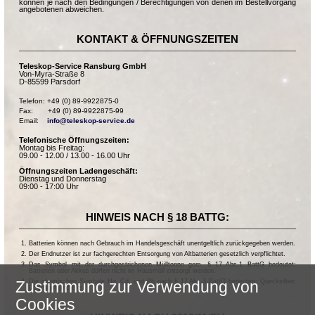
können je nach den Bedingungen / Berechtigungen von denen im Bestellvorgang
angebotenen abweichen.
KONTAKT & ÖFFNUNGSZEITEN
Teleskop-Service Ransburg GmbH
Von-Myra-Straße 8
D-85599 Parsdorf
Telefon: +49 (0) 89-9922875-0

Fax:       +49 (0) 89-9922875-99

Email:    
info@teleskop-service.de
Telefonische Öffnungszeiten:
Montag bis Freitag:
09.00 - 12.00 / 13.00 - 16.00 Uhr
Öffnungszeiten Ladengeschäft:
Dienstag und Donnerstag
09:00 - 17:00 Uhr
HINWEIS NACH § 18 BATTG:
Batterien können nach Gebrauch im Handelsgeschäft unentgeltlich zurückgegeben werden.
Der Endnutzer ist zur fachgerechten Entsorgung von Altbatterien gesetzlich verpflichtet.
Das Symbol mit der durchgestrichenen Mülltonne gem. § 17 Abs.1 BattG bedeutet:
Batterien oder Akkus dürfen nicht im Hausmüll entsorgt werden.
Die chemischen Symbole Hg, Cd, und Pb nach § 17 Abs.3 BattG bedeuten: Quecksilber,
Zustimmung zur Verwendung von
Cadmium und Blei.
Cookies