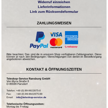
Widerruf einreichen
Lieferinformationen
Link zum Rücksendeformular
ZAHLUNGSWEISEN
Bitte beachten: Das sind die in unserem Shop verfügbaren Zahlungsarten. Diese
können je nach den Bedingungen / Berechtigungen von denen im Bestellvorgang
angebotenen abweichen.
KONTAKT & ÖFFNUNGSZEITEN
Teleskop-Service Ransburg GmbH
Von-Myra-Straße 8
D-85599 Parsdorf
Telefon: +49 (0) 89-9922875-0

Fax:       +49 (0) 89-9922875-99

Email:    
info@teleskop-service.de
Telefonische Öffnungszeiten:
Montag bis Freitag: