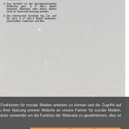
Das Symbol mit der durchgestrichenen
Mülltonne gem. § 17 Abs.1 BattG
bedeutet: Batterien oder Akkus dürfen
nicht im Hausmüll entsorgt werden.
Die chemischen Symbole Hg, Cd, und
Pb nach § 17 Abs.3 BattG bedeuten:
Quecksilber, Cadmium und Blei.
Funktionen für soziale Medien anbieten zu können und die Zugriffe auf
 Ihrer Nutzung unserer Website an unsere Partner für soziale Medien,
kies verwendet um die Funktion der Webseite zu gewährleisten, dies ist