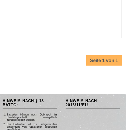
Seite 1 von 1
HINWEIS NACH § 18
HINWEIS NACH
BATTG:
2013/11/EU
Batterien können nach Gebrauch im
Handelsgeschäft unentgeltlich
zurückgegeben werden.
Der Endnutzer ist zur fachgerechten
Entsorgung von Altbatterien gesetzlich
verpflichtet.