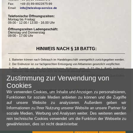
Fax:       +49 (0) 89-9922875-99

Email:    
info@teleskop-service.de
Telefonische Öffnungszeiten:
Montag bis Freitag:
09.00 - 12.00 / 13.00 - 16.00 Uhr
Öffnungszeiten Ladengeschäft:
Dienstag und Donnerstag
09:00 - 17:00 Uhr
HINWEIS NACH § 18 BATTG:
Batterien können nach Gebrauch im Handelsgeschäft unentgeltlich zurückgegeben werden.
Der Endnutzer ist zur fachgerechten Entsorgung von Altbatterien gesetzlich verpflichtet.
Das Symbol mit der durchgestrichenen Mülltonne gem. § 17 Abs.1 BattG bedeutet:
Batterien oder Akkus dürfen nicht im Hausmüll entsorgt werden.
Zustimmung zur Verwendung von
Die chemischen Symbole Hg, Cd, und Pb nach § 17 Abs.3 BattG bedeuten: Quecksilber,
Cadmium und Blei.
Cookies
HINWEIS NACH 2013/11/EU
Wir verwenden Cookies, um Inhalte und Anzeigen zu personalisieren,
Funktionen für soziale Medien anbieten zu können und die Zugriffe
auf unsere Website zu analysieren. Außerdem geben wir
Informationen zu Ihrer Nutzung unserer Website an unsere Partner für
soziale Medien, Werbung und Analysen weiter. Des weiteren werden
rein technische Cookies verwendet um die Funktion der Webseite zu
gewährleisten, dies ist nicht deaktivierbar.