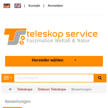
Kontakt
Anmelden
Hersteller wählen
Su
Navigation
Startseite
Teleskope
Dobson Teleskope
Bewertungen
Bewertungen