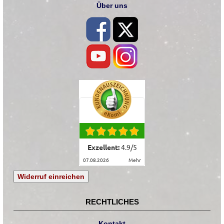
Über uns
Exzellent:
4.9
/
5
07.08.2026
mehr
Widerruf einreichen
RECHTLICHES
Kontakt